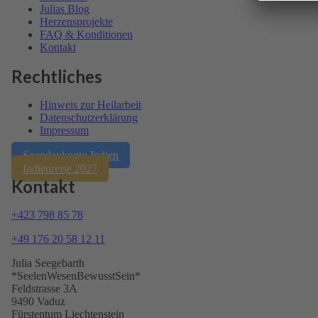
Julias Blog
Herzensprojekte
FAQ & Kondi­tionen
Kontakt
Rechtliches
Hinweis zur Heilarbeit
Daten­schutz­er­klärung
Impressum
Spendenkonto Indien
Indienreise 2027
Kontakt
+423 798 85 78
+49 176 20 58 12 11
Julia Seegebarth
*SeelenWesenBewusstSein*
Feldstrasse 3A
9490 Vaduz
Fürstentum Liechtenstein