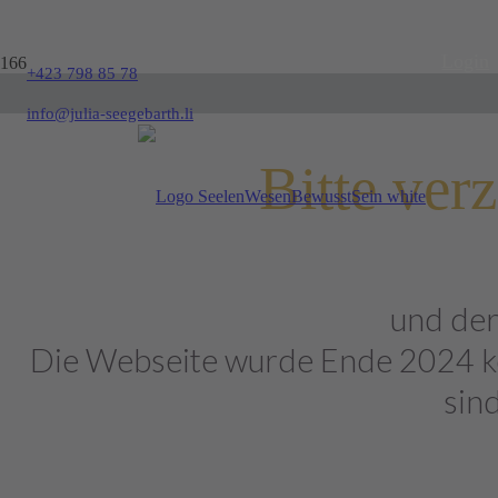
Login
+423 798 85 78
info@julia-seegebarth.li
Bitte verz
und der
Die Webseite wurde Ende 2024 kom
sin