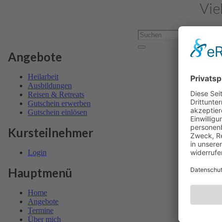
Vie
Angebote
Heil­arbeit
Ausbil­dungen
Reisen & Retreats
Gutschein erwerben
Gutschein einlösen
Kursteilnehmer
Login
Hauptmenü
Home
Angebote
Termine
Über mich