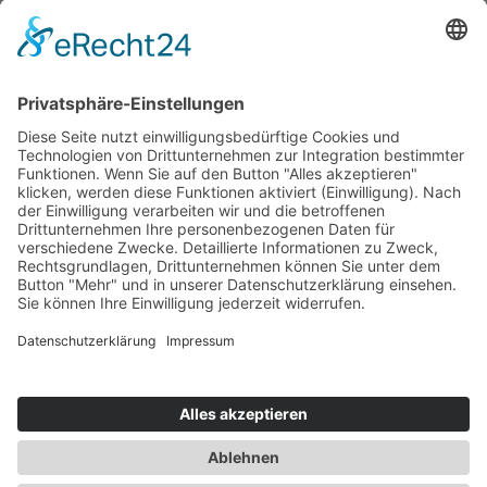
FAQ & Kondi­tionen
Kontakt
Rechtliches
Hinweis zur Heilarbeit
Daten­schutz­er­klärung
Impressum
Spendenkonto Indien
Indienreise 2027
Kontakt
+423 798 85 78
+49 176 20 58 12 11
Julia Seegebarth
*SeelenWesenBewusstSein*
Feldstrasse 3A
9490 Vaduz