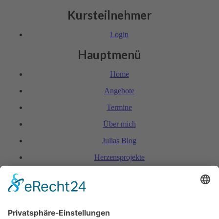
Kursteilnehmer
Login
Hauptmenü
Home
Angebote
Termine
Über mich
Julias Blog
Herzensprojekte
FAQ & Kondi­tionen
Kontakt
Rechtliches