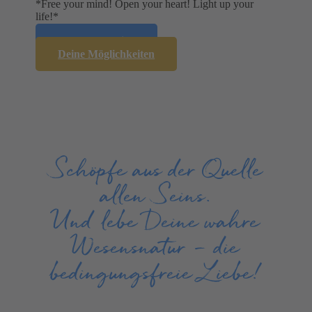
*Free your mind! Open your heart! Light up your
life!*
Mehr über mich
Deine Möglichkeiten
Schöpfe aus der Quelle
allen Seins.
Und lebe Deine wahre
Wesensnatur – die
bedingungsfreie Liebe!