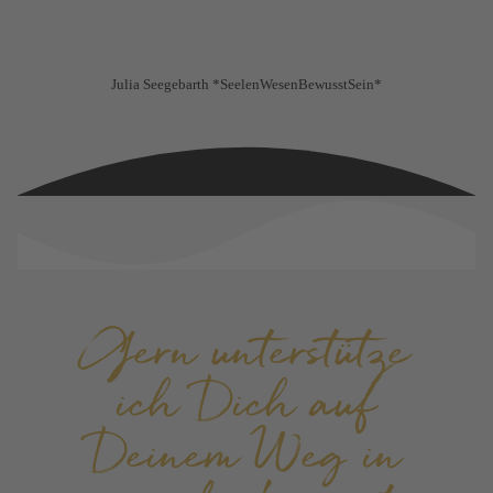
Julia Seegebarth *SeelenWesenBewusstSein*
Gern unterstütze
ich Dich auf
Deinem Weg in