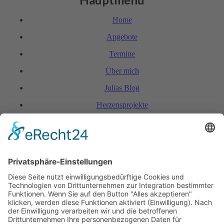
Home
Angebote
Termine
Über mich
Julias Blog
Herzensprojekte
FAQ & Kondi­tionen
Kontakt
Rechtliches
Hinweis zur Heilarbeit
Daten­schutz­er­klärung
Impressum