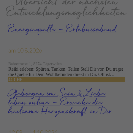
Übersicht der nächsten
Entwicklungs­mög­lichkeiten
Energiequelle – Erlebnisabend
am 10.8.2026
Bahnstrasse 1, 8274 Tägerwilen
Reiki erleben: Spüren, Tanken, Teilen Stell Dir vor, Du trägst
die Quelle für Dein Wohlbefinden direkt in Dir. Oft ist…
44 CHF
Geborgen im Sein & Liebe
leben online – Erwecke die
heilsame Herzens­kraft in Dir
12.08. – 14.10.2026