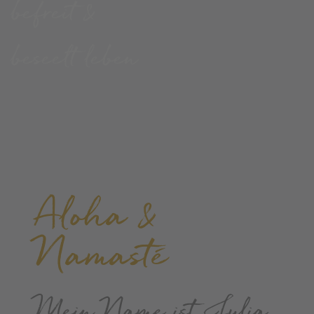
befreit &
beseelt leben
Aloha &
Namasté
Mein Name ist Julia.