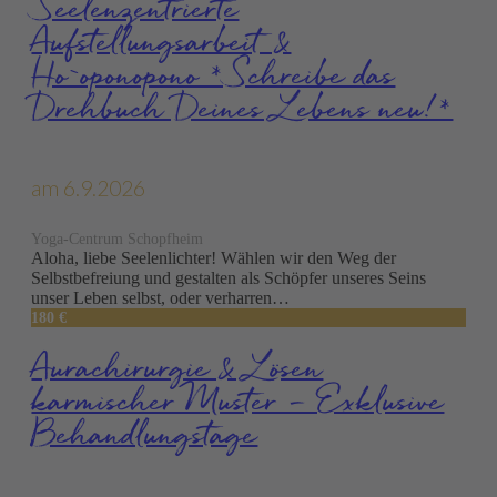
Seelenzentrierte
Aufstellungsarbeit &
Ho`oponopono *Schreibe das
Drehbuch Deines Lebens neu!*
am 6.9.2026
Yoga-Centrum Schopfheim
Aloha, liebe Seelenlichter! Wählen wir den Weg der
Selbstbefreiung und gestalten als Schöpfer unseres Seins
unser Leben selbst, oder verharren…
180 €
Aurachirurgie & Lösen
karmischer Muster – Exklusive
Behandlungstage