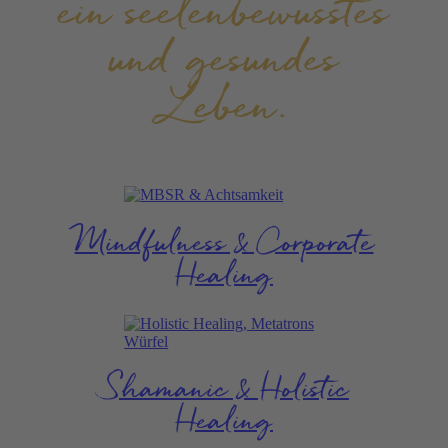
ein seelen­bewusstes
und gesundes
Leben.
Mindfulness & Corporate
Healing
Shamanic & Holistic
Healing