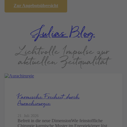
Alle Termine zeigen
Zur Angebots­übersicht
Julias Blog
Lichtvolle Impulse zur
aktuellen Zeitqualität
Karmische Freiheit durch
Aurachirurgie
21. Juli 2026
Befreit in die neue DimensionWie feinstoffliche
Chirurgie karmische Muster im Energiekörper löst