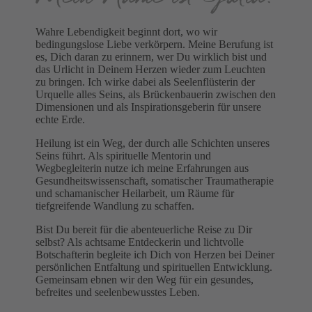
Wahre Lebendigkeit beginnt dort, wo wir
bedingungslose Liebe verkörpern. Meine Berufung ist
es, Dich daran zu erinnern, wer Du wirklich bist und
das Urlicht in Deinem Herzen wieder zum Leuchten
zu bringen. Ich wirke dabei als Seelen­flüsterin der
Urquelle alles Seins, als Brücken­bauerin zwischen den
Dimen­sionen und als Inspi­ra­tions­geberin für unsere
echte Erde.
Heilung ist ein Weg, der durch alle Schichten unseres
Seins führt. Als spirituelle Mentorin und
Wegbegleiterin nutze ich meine Erfahrungen aus
Gesundheitswissenschaft, somatischer Traumatherapie
und schamanischer Heilarbeit, um Räume für
tiefgreifende Wandlung zu schaffen.
Bist Du bereit für die abenteuerliche Reise zu Dir
selbst? Als achtsame Entdeckerin und lichtvolle
Botschafterin begleite ich Dich von Herzen bei Deiner
persönlichen Entfaltung und spirituellen Entwicklung.
Gemeinsam ebnen wir den Weg für ein gesundes,
befreites und seelenbewusstes Leben.