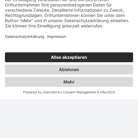
auf Erden vollenden und um einen (ursprünglichen) neuen Weg
des Seins zu beschreiten. Dem Ruf der Seele folgend, öffnet sich
unser Bewusstsein dafür, das eigene schöpferische Erbe wieder
anzunehmen. Es ist ein großer Segen, in dieser Zeit des
Wassermannzeitalters inkarniert zu sein.
Wir hatten nie zuvor
leichter die Möglichkeit, unser ganzes Potenzial im Bewusstsein
der Freiheit und Schöpferkraft auf diesem wunderbaren
Erfahrungsplanten Mutter Erde leben zu können. Diese Zeit des
Bewusstseinsaufstiegs wartet auf unser Vermächtnis, um unserer
Bestimmung und Wahrheit in diesem Abenteuer Leben zu folgen.
Wir dürfen uns fragen: Was ist für uns das vollkommene Bild und
die Vision unseres Lebens in Liebe, Fülle, Erfolg und Harmonie?
Wie können wir unser ureigenes Licht und die bedingungsfreie
Liebe in uns stärken und mit der Welt teilen? Woran halten wir
(noch) im außen fest? Wo zwingen wir dem, was ist, unseren
Willen auf, statt es anzunehmen, uns hinzugeben und dem
natürlichen Lebensfluss zu folgen? Gibt es Bereiche in unserem
Leben, wo wir uns nicht frei fühlen oder die nicht mit Leichtigkeit
geschehen? Nur wir selbst können den Weg frei machen – es
braucht nur eine Entscheidung und Neuausrichtung.
Wenn einschränkende Muster, fesselnde Prägungen und unechte
Rollen erlöst werden und unterdrückte Gefühle wieder befreit
fließen, zeigt sich unser reines SeelenWesen und unsere