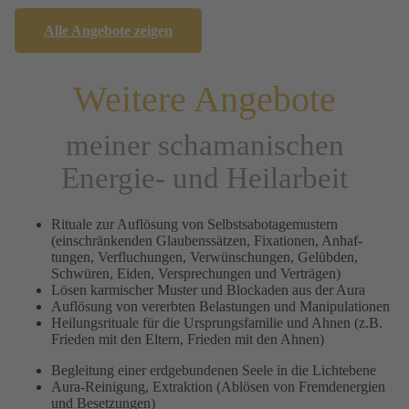
Alle Angebote zeigen
Weitere Angebote
meiner schamanischen
Energie- und Heilarbeit
Rituale zur Auf­lösung von Selbstsabotagemustern
(einschränkenden Glau­bens­sätzen, Fixa­tionen, Anhaf­
tungen, Ver­flu­chungen, Verwün­schungen, Gelübden,
Schwü­ren, Eiden, Ver­spre­chungen und Ver­trägen)
Lösen karmischer Muster und Blockaden aus der Aura
Auflösung von vererbten Belastungen und Manipulationen
Heilungs­ritu­ale für die Ursprungs­familie und Ahnen (z.B.
Frieden mit den Eltern, Frieden mit den Ahnen)
Beglei­tung einer erdge­bun­den­en Seele in die Licht­ebene
Aura­-Reinigung, Extrak­tion (Ablösen von Fremd­ener­gien
und Besetzungen)