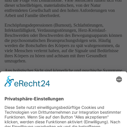
sind die Folge von Disharmonie. Viele Menschen fühlen sich von
dieser schnelllebigen, materialistischen, von der Natur
entfremdeten Gesellschaft und den hohen Anforderungen von
Arbeit und Familie überfordert.
Erschöpfungsdepressionen (Burnout), Schlafstörungen,
Infektanfälligkeit, Verdauungsstörungen, Herz-Kreislauf-
Beschwerden oder Beschwerden des Bewegungsapparats können
die psychosomatischen Beanspruchungsfolgen sein. Häufig
werden die Botschaften des Körpers zu spät wahrgenommen, da
viele Menschen verlernt haben, auf die Signale und Bedürfnisse
ihres Körpers zu hören und achtsam mit ihrer Gesundheit
umzugehen.
Aus holistischer Sicht sind körperliche und psychische Symptome
eine Ausdrucksform vorangegangener geistiger Haltungen und
seelischer Reaktionen darauf. Jede Erkrankung ist ein Ausdruck
ungelebten Lebens. Somit gilt es, die verdrängten Wesensanteile,
die bisher nicht gelebt werden durften (oder konnten), heilsam zu
berühren und (wieder) ins Leben zu integrieren. Da wir in
unserem Kern geistige Wesen sind, sind wir untrennbar mit der
universellen Lebensenergie verbunden. Heilung beginnt daher im
Inneren: Unsere Ausrichtung und unser Vertrauen öffnen die Tür
für lindernde Kräfte.
Die kosmische Kraft führt uns, damit wir unseren Seelenplan hier