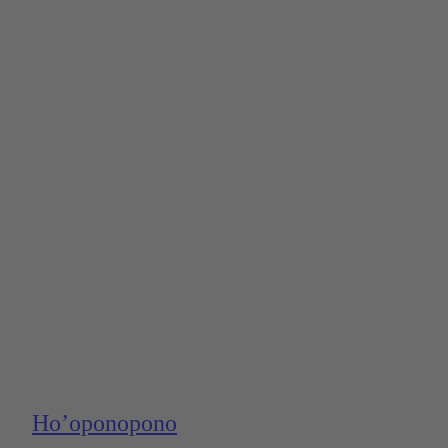
Ho’opono­pono