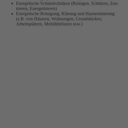
Energetische Schutz­tech­niken (Reini­gen, Schützen, Zen­
trieren, Energe­tisieren)
Energetische Reini­gung, Klärung und Harmo­ni­sie­rung
(z.B. von Häusern, Woh­nungen, Grund­stücken,
Arbeitsplätzen, Mobiltelefonen usw.)