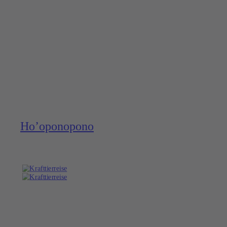
Ho’opono­pono