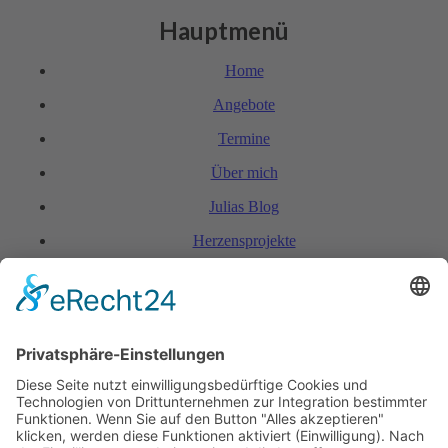
Hauptmenü
Home
Angebote
Termine
Über mich
Julias Blog
Herzensprojekte
FAQ & Kondi­tionen
Kontakt
Rechtliches
Hinweis zur Heilarbeit
Daten­schutz­er­klärung