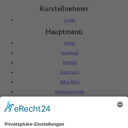
Kursteilnehmer
Login
Hauptmenü
Home
Angebote
Termine
Über mich
Julias Blog
Herzensprojekte
FAQ & Kondi­tionen
Kontakt
Rechtliches