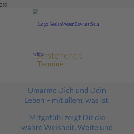
Geborgen im Sein & Liebe
leben online: Metta- und
Mitgefühlstraining vom 12.
August bis zum 14. Oktober
Anstehende
2026
Termine
Umarme Dich und Dein
Leben – mit allem, was ist.
Mitgefühl zeigt Dir die
wahre Weisheit, Weite und