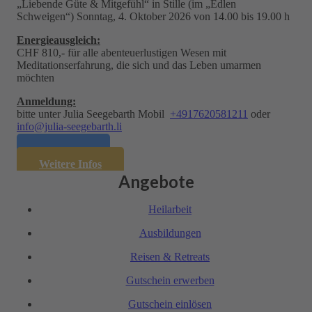
„Liebende Güte & Mitgefühl“ in Stille (im „Edlen
Schweigen“) Sonntag, 4. Oktober 2026 von 14.00 bis 19.00 h
Energie­ausgleich:
CHF 810,- für alle abenteuerlustigen Wesen mit
Meditationserfahrung, die sich und das Leben umarmen
möchten
Anmeldung:
bitte unter Julia Seegebarth Mobil
+4917620581211
oder
info@julia-seegebarth.li
Anmelden
Weitere Infos
Angebote
Heil­arbeit
Ausbil­dungen
Reisen & Retreats
Gutschein erwerben
Gutschein einlösen