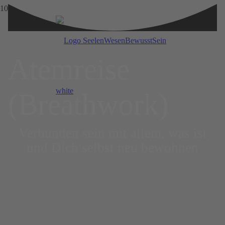
Atemreise
(Breath­work)
Verbunden sein mit allem, was ist
und Dich selbst neu bewohnen