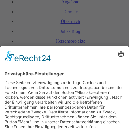
Angebote
Termine
Über mich
Julias Blog
Herzensprojekte
FAQ & Kondi­tionen
Kontakt
Rechtliches
Hinweis zur Heilarbeit
Daten­schutz­er­klärung
Impressum
Spendenkonto Indien
Indienreise 2027
Kontakt