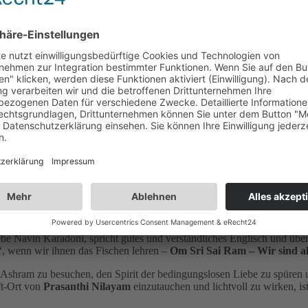
• Flugkosten: aktuell ca. € 900,-
i-Transfer (ca. 2,5 Std.) vom Airport BLR nach Puttaparthi und wieder r
i Towers Hotel & Restaurant
in Puttaparthi mit warmer Dusche & WC
Verpflegung nach Wahl im Hotel oder in Restaurants vor Ort: ca. € 850,
• Indisches eVisa: 1-Jahres-eVisa € 40,- oder ein 5-Jahres-eVisa € 80,-
Gut zu wissen
Dienliche Informationen
ir gern bei der Flugbuchung mit Lufthansa und bei der Beantragung für
iebe Navin Karadoni, spricht gutes und verständliches Englisch und über
“, wenn wir ihnen das Fischen lehren –
Om Sri Sai Ram – Wir sind a
n Ashram zu besuchen, den Spirit der bedingungslosen Liebe zu spür
ft-Ort von
Prasanthi Nilayam
einzutauchen und lichtvoll zu wirken, i