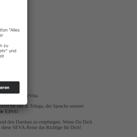
etour,
 ☺,
-
 das indische eVisa.
setzt für uns in Telugu, der Sprache unserer
lle EINS!
en und den Darshan zu empfangen. Wenn Du Dich
st diese SEVA-Reise das Richtige für Dich!