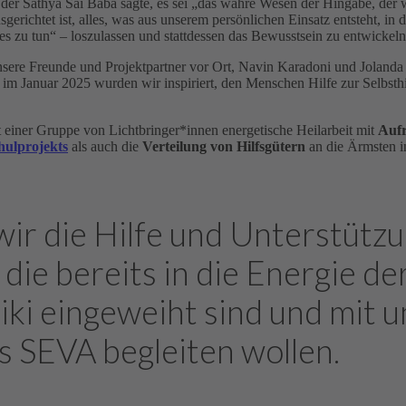
von der Sathya Sai Baba sagte, es sei „das wahre Wesen der Hingabe, der
sgerichtet ist, alles, was aus unserem persönlichen Einsatz entsteht, in
tes zu tun“ – loszulassen und stattdessen das Bewusstsein zu entwickeln
nsere Freunde und Projektpartner vor Ort, Navin Karadoni und Jolanda
im Januar 2025 wurden wir inspiriert, den Menschen Hilfe zur Selbst
 einer Gruppe von Lichtbringer*innen energetische Heilarbeit mit
Aufr
hulprojekts
als auch die
Verteilung von Hilfsgütern
an die Ärmsten i
wir die Hilfe und Unterstütz
ie bereits in die Energie de
ki eingeweiht sind und mit un
s SEVA begleiten wollen.