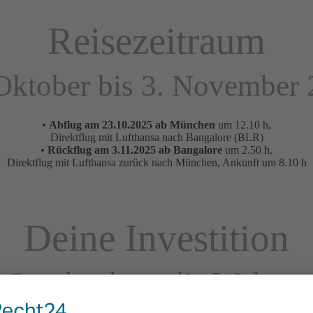
Reisezeitraum
Oktober bis 3. November
•
Abflug am 23.10.2025 ab München
um 12.10 h,
Direktflug mit Lufthansa nach Bangalore (BLR)
•
Rückflug am 3.11.2025 ab Bangalore
um 2.50 h,
Direktflug mit Lufthansa zurück nach München, Ankunft um 8.10 h
Deine Investition
Geschenk an die Welt ca.