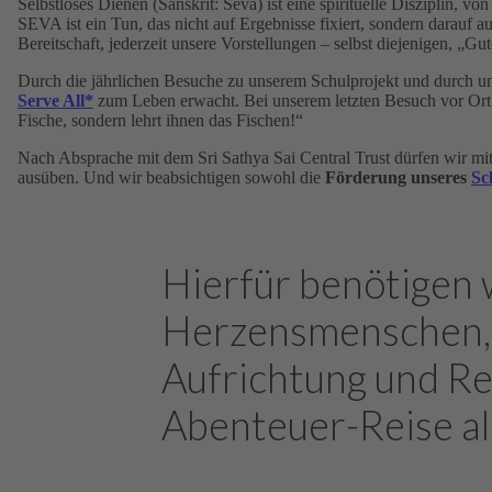
Selbstloses Dienen (Sanskrit: Seva) ist eine spirituelle Disziplin, 
SEVA ist ein Tun, das nicht auf Ergebnisse fixiert, sondern darauf au
Bereitschaft, jederzeit unsere Vorstellungen – selbst diejenigen, „Gu
Durch die jährlichen Besuche zu unserem Schulprojekt und durch u
Serve All*
zum Leben erwacht. Bei unserem letzten Besuch vor Ort 
Fische, sondern lehrt ihnen das Fischen!“
Nach Absprache mit dem Sri Sathya Sai Central Trust dürfen wir mit
ausüben. Und wir beabsichtigen sowohl die
Förderung unseres
Sc
Hierfür benötigen 
Herzensmenschen, d
Aufrichtung und Rei
Abenteuer-Reise al