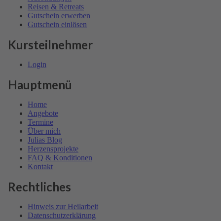
Reisen & Retreats
Gutschein erwerben
Gutschein einlösen
Kursteilnehmer
Login
Hauptmenü
Home
Angebote
Termine
Über mich
Julias Blog
Herzensprojekte
FAQ & Kondi­tionen
Kontakt
Rechtliches
Hinweis zur Heilarbeit
Daten­schutz­er­klärung