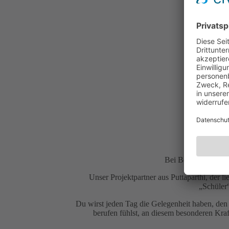
• Tax
Sa
Bei Bedarf helfen w
Unser Projektpartner aus Puttaparthi, der l
„Schüler
Du wirst jeden Tag die Gelegenheit haben, de
berufen fühlst, an diesem besonderen Kra