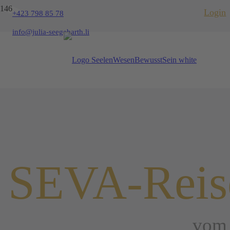
Login
+423 798 85 78
info@julia-seegebarth.li
SEVA-Reise
vom 