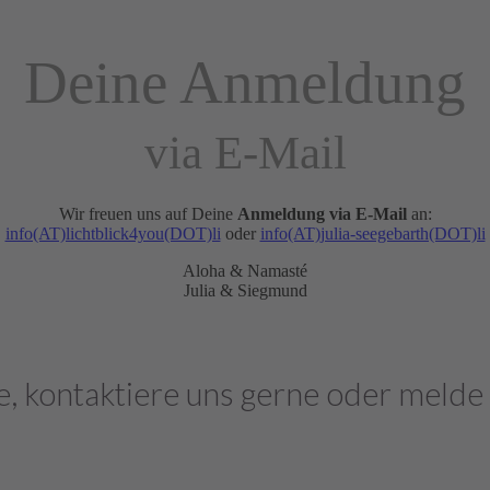
Deine Anmeldung
via E-Mail
Wir freuen uns auf Deine
Anmeldung via E-Mail
an:
info(AT)lichtblick4you(DOT)li
oder
info(AT)julia-seegebarth(DOT)li
Aloha & Namasté
Julia & Siegmund
e, kontaktiere uns gerne oder melde 