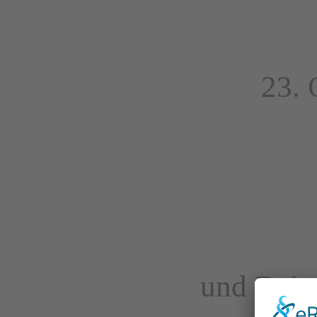
23. 
und Dein 