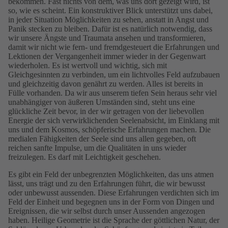
bekommen. Fast nichts von dem, was uns dort gezeigt wird, ist
so, wie es scheint. Ein konstruktiver Blick unterstützt uns dabei,
in jeder Situation Möglichkeiten zu sehen, anstatt in Angst und
Panik stecken zu bleiben. Dafür ist es natürlich notwendig, dass
wir unsere Ängste und Traumata ansehen und transformieren,
damit wir nicht wie fern- und fremdgesteuert die Erfahrungen und
Lektionen der Vergangenheit immer wieder in der Gegenwart
wiederholen. Es ist wertvoll und wichtig, sich mit
Gleichgesinnten zu verbinden, um ein lichtvolles Feld aufzubauen
und gleichzeitig davon genährt zu werden. Alles ist bereits in
Fülle vorhanden. Da wir aus unserem tiefen Sein heraus sehr viel
unabhängiger von äußeren Umständen sind, steht uns eine
glückliche Zeit bevor, in der wir getragen von der liebevollen
Energie der sich verwirklichenden Seelenabsicht, im Einklang mit
uns und dem Kosmos, schöpferische Erfahrungen machen. Die
medialen Fähigkeiten der Seele sind uns allen gegeben, oft
reichen sanfte Impulse, um die Qualitäten in uns wieder
freizulegen. Es darf mit Leichtigkeit geschehen.
Es gibt ein Feld der unbegrenzten Möglichkeiten, das uns atmen
lässt, uns trägt und zu den Erfahrungen führt, die wir bewusst
oder unbewusst aussenden. Diese Erfahrungen verdichten sich im
Feld der Einheit und begegnen uns in der Form von Dingen und
Ereignissen, die wir selbst durch unser Aussenden angezogen
haben. Heilige Geometrie ist die Sprache der göttlichen Natur, der