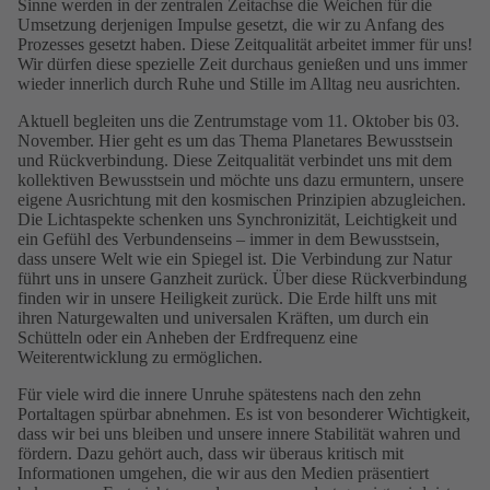
Sinne werden in der zentralen Zeitachse die Weichen für die
Umsetzung derjenigen Impulse gesetzt, die wir zu Anfang des
Prozesses gesetzt haben. Diese Zeitqualität arbeitet immer für uns!
Wir dürfen diese spezielle Zeit durchaus genießen und uns immer
wieder innerlich durch Ruhe und Stille im Alltag neu ausrichten.
Aktuell begleiten uns die Zentrumstage vom 11. Oktober bis 03.
November. Hier geht es um das Thema Planetares Bewusstsein
und Rückverbindung. Diese Zeitqualität verbindet uns mit dem
kollektiven Bewusstsein und möchte uns dazu ermuntern, unsere
eigene Ausrichtung mit den kosmischen Prinzipien abzugleichen.
Die Lichtaspekte schenken uns Synchronizität, Leichtigkeit und
ein Gefühl des Verbundenseins – immer in dem Bewusstsein,
dass unsere Welt wie ein Spiegel ist. Die Verbindung zur Natur
führt uns in unsere Ganzheit zurück. Über diese Rückverbindung
finden wir in unsere Heiligkeit zurück. Die Erde hilft uns mit
ihren Naturgewalten und universalen Kräften, um durch ein
Schütteln oder ein Anheben der Erdfrequenz eine
Weiterentwicklung zu ermöglichen.
Für viele wird die innere Unruhe spätestens nach den zehn
Portaltagen spürbar abnehmen. Es ist von besonderer Wichtigkeit,
dass wir bei uns bleiben und unsere innere Stabilität wahren und
fördern. Dazu gehört auch, dass wir überaus kritisch mit
Informationen umgehen, die wir aus den Medien präsentiert