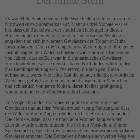
Der fünfte Stern
Es war Mitte September, und die Wale hielten sich noch vor der
Nordwestküste Südamerikas auf. Mehr als drei Monate war es
her, dass die Buckelwale der südlichen Halbkugel in diesen
Breiten eingetroffen waren, um dem antarktischen Winter zu
entgehen und sich in warmen Gewässern der Tropen in Ruhe
fortzupflanzen. Doch die Temperaturveränderung und ihr eigener
Instinkt sagten den Walen schließlich wie schon seit Tausenden
von Jahren, dass es Zeit war, in die antarktischen Gewässer
zurückzukehren, wo sie den kostbaren Krill finden würden, der
ihre Lieblingsnahrung war. Die ersten, die sich gen Süden
aufmachten, waren wie jedes Mal die gerade trächtig gewordenen
Weibchen, gefolgt von den noch nicht ausgereiften Männchen
und schließlich von jenen Kühen, deren Kälber groß genug
waren, um ihre erste Wanderung durchzustehen.
Im Vergleich zu den Polarmeeren gibt es in den tropischen
Gewässern und auf den Wanderrouten wenig Nahrung, so dass
die Wale auf ihrem Zug gen Süden nicht viel zu fressen fanden.
Die Herde wusste, dass sie noch acht Wochen lang von der
Energie würde zehren müssen, die in ihren Muskeln und ihrer
Speckschicht gespeichert war, bis sie die nahrungsreichen polaren
Gewässer erreichte. Die Buckelwale hatten einen weiten Weg vor