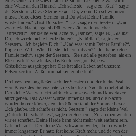
eines seiner Arme wies er auf die Sterne. Der kleine Wal starrte
eine Weile an den Himmel. „Ich sehe sie“, sagte er. „Gut!“, sagte
der Seestern. „Diese Sterne zeigen Dir, wohin Du schwimmen
musst. Folge diesen Sternen, und Du wirst Deine Familie
wiederfinden.“ „Bist Du sicher?“ „Ja“, sagte der Seestern. „Und
zwar jede Nacht, egal ob früh oder spät und in welcher
Jahreszeit!“ Der kleine Wal lächelte. „Danke“, sagte er. „Glaubst
Du, ich werde meine Herde finden?“ „Natürlich“, sagte der
Seestern. „Ich begleite Dich.“ „Und was ist mit Deiner Familie?“,
fragte der Wal. „Wirst Du sie nicht vermissen?“ „Ich habe keine
Familie mehr“, sagte der Seestern. „Sie sind alle gestorben, als ein
Riesenschiff, so wie das, das Euch begegnet ist, etwas
Grässliches ausgekippt hat. Das hat alles Leben auf unserem
Felsen zerstört. Außer mir hat keiner überlebt.“
Drei Wochen lang ließen sich der Seestern und der kleine Wal
vom Kreuz des Südens leiten, das hoch am Nachthimmel strahlte.
Der kleine Wal war jetzt wirklich sehr schwach und kurz davor
aufzugeben. Das Wasser wurde immer kälter, und die Nächte
wurden immer kürzer, denn im Süden stand der Sommer bevor.
„Ich glaube, ich schaffe es nicht, Seestern“, sagte der kleine Wal.
„O doch, Du schaffst es“, sagte der Seestern. „Zusammen werden
wir es schaffen. Deine Herde kann nicht mehr weit entfernt sein.
Gib nicht auf!“ Der kleine Wal schwamm weiter, aber er wurde
immer langsamer. Er hatte fast keine Kraft mehr, und da von der