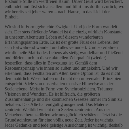
Erstaunte Stille im wertfreien Raum. Unser Geist wird bereichert,
entbindet und löst sich aus allem und führt uns dorthin zurück, wo
wir bereits seit jeher waren – nach Hause, in das Licht der
Einheit.
Wir sind in Form gebrachte Ewigkeit. Und jede Form wandelt
sich. Der stets fließende Wandel ist die einzig wirklich Konstante
in unserem Abenteuer Leben auf diesem wunderbaren
Erfahrungsplanten Erde. Es ist der große Fluss des Lebens, der
sich fortwährend wandelt und alles verändert. Und so erfahren
wir die heile Matrix des Lebens als stetig wandelbar und fließend
und dürfen auch in dieser aktuellen Zeitqualität (wieder)
feststellen, dass alles in Bewegung ist. Gemäß dem
Resonanzprinzip wie innen so außen und umgekehrt. Und wir
erkennen, dass Festhalten am Alten keine Option ist, da es nicht
dem natürlich Wesenhaften und nicht den universalen Prinzipien
entspricht. Viele von uns erhalten massive Hinweise aus der
Seelenebene. Meist in Form von Synchronizitäten, Träumen,
Visionen und Wundern. Es ist hilfreich, die größeren
Zusammenhänge und die kosmischen Gesetze immer im Sinn zu
behalten. Das Alte hat endgültig ausgedient. Das Materie-
zentrierte Weltbild weicht dem Seelen-zentrierten. Aus der
Metaebene heraus dürfen wir uns glücklich schätzen. Jetzt ist die
Grundsteinlegung für eine völlig neue Zeit. Jeder ist wichtig.
Jeder Gedanke und jede geistige Ausrichtung ist wichtig, deshalb