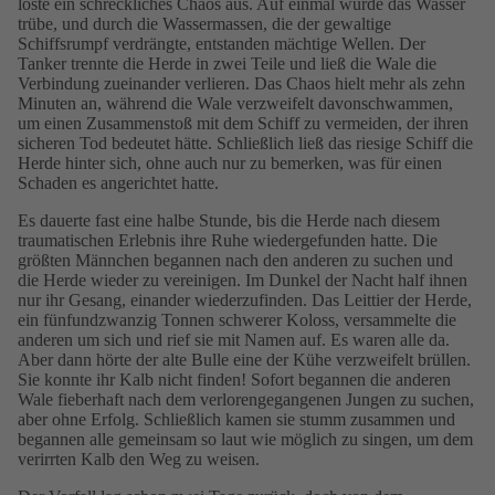
löste ein schreckliches Chaos aus. Auf einmal wurde das Wasser
trübe, und durch die Wassermassen, die der gewaltige
Schiffsrumpf verdrängte, entstanden mächtige Wellen. Der
Tanker trennte die Herde in zwei Teile und ließ die Wale die
Verbindung zueinander verlieren. Das Chaos hielt mehr als zehn
Minuten an, während die Wale verzweifelt davonschwammen,
um einen Zusammenstoß mit dem Schiff zu vermeiden, der ihren
sicheren Tod bedeutet hätte. Schließlich ließ das riesige Schiff die
Herde hinter sich, ohne auch nur zu bemerken, was für einen
Schaden es angerichtet hatte.
Es dauerte fast eine halbe Stunde, bis die Herde nach diesem
traumatischen Erlebnis ihre Ruhe wiedergefunden hatte. Die
größten Männchen begannen nach den anderen zu suchen und
die Herde wieder zu vereinigen. Im Dunkel der Nacht half ihnen
nur ihr Gesang, einander wiederzufinden. Das Leittier der Herde,
ein fünfundzwanzig Tonnen schwerer Koloss, versammelte die
anderen um sich und rief sie mit Namen auf. Es waren alle da.
Aber dann hörte der alte Bulle eine der Kühe verzweifelt brüllen.
Sie konnte ihr Kalb nicht finden! Sofort begannen die anderen
Wale fieberhaft nach dem verlorengegangenen Jungen zu suchen,
aber ohne Erfolg. Schließlich kamen sie stumm zusammen und
begannen alle gemeinsam so laut wie möglich zu singen, um dem
verirrten Kalb den Weg zu weisen.