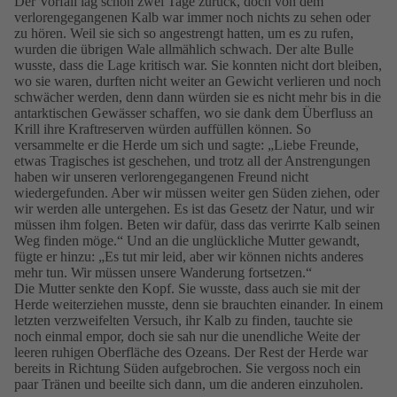
Der Vorfall lag schon zwei Tage zurück, doch von dem
verlorengegangenen Kalb war immer noch nichts zu sehen oder
zu hören. Weil sie sich so angestrengt hatten, um es zu rufen,
wurden die übrigen Wale allmählich schwach. Der alte Bulle
wusste, dass die Lage kritisch war. Sie konnten nicht dort bleiben,
wo sie waren, durften nicht weiter an Gewicht verlieren und noch
schwächer werden, denn dann würden sie es nicht mehr bis in die
antarktischen Gewässer schaffen, wo sie dank dem Überfluss an
Krill ihre Kraftreserven würden auffüllen können. So
versammelte er die Herde um sich und sagte: „Liebe Freunde,
etwas Tragisches ist geschehen, und trotz all der Anstrengungen
haben wir unseren verlorengegangenen Freund nicht
wiedergefunden. Aber wir müssen weiter gen Süden ziehen, oder
wir werden alle untergehen. Es ist das Gesetz der Natur, und wir
müssen ihm folgen. Beten wir dafür, dass das verirrte Kalb seinen
Weg finden möge.“ Und an die unglückliche Mutter gewandt,
fügte er hinzu: „Es tut mir leid, aber wir können nichts anderes
mehr tun. Wir müssen unsere Wanderung fortsetzen.“
Die Mutter senkte den Kopf. Sie wusste, dass auch sie mit der
Herde weiterziehen musste, denn sie brauchten einander. In einem
letzten verzweifelten Versuch, ihr Kalb zu finden, tauchte sie
noch einmal empor, doch sie sah nur die unendliche Weite der
leeren ruhigen Oberfläche des Ozeans. Der Rest der Herde war
bereits in Richtung Süden aufgebrochen. Sie vergoss noch ein
paar Tränen und beeilte sich dann, um die anderen einzuholen.