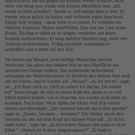
Speckschicht, die ihn gegen das eiskalte Wasser schützte, nicht
mehr viel übrig war, wurde sein Körper allmählich taub. „Ich
werde es nicht schaffen“, dachte er. Auf einmal hielt er inne. Er
meinte, etwas gehört zu haben, und verharrte reglos lauschend.
Einige Zeit verging – dann hörte er es erneut. Er vernahm ein
Stöhnen, Grunzen, Piepen und Pfeifen. Das war das Lied seiner
Herde. Da fing er selbst an zu singen, versuchte, mit ihnen
Kontakt aufzunehmen. Er sang mehrere Stunden lang, ohne eine
Antwort zu bekommen. Völlig erschöpft verstummte er
schließlich und wartete auf den Tod.
Sie kamen am Morgen, zwei kräftige Männchen und ein
Weibchen. Sie sahen den kleinen Wal an der Oberfläche des
unendlichen Ozeans treiben. Das schlimmste befürchtend,
schwamm das Weibchen heran. Es berührte den kleinen Wal sanft
mit der Flosse, und er wachte auf. „Mama!“ „Ja, ich bin es“, sagte
sie. „Ich freue mich so, Dich zu sehen! Ich dachte, Du wärest
tot!“ Dann beugte sie sich zu ihrem Kalb hin, damit es so viel
Milch trinken konnte, wie es brauchte, um wieder zu Kräften zu
kommen. Nach einer Weile fühlte der kleine Wal sich wieder
stärker und lebendiger. „Der Seestern hat mir das Leben gerettet“,
sagte er. „Danke, Seestern. – Seestern?“ Die Mutter starrte den
Seestern an, der auf dem Kopf des kleinen Wals saß. „Er ist tot,
mein Sohn“, sagte sie. „In dem kalten Wasser hier kann er nicht
leben.“ „Warum ist er dann mitgekommen?“ „Er fand es