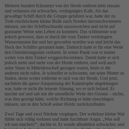
Mehrere hundert Kilometer von der Herde entfernt trieb einsam
und verlassen ein schwaches, verängstigtes Kalb. Als das
gewaltige Schiff durch die Gruppe gefahren war, hatte der zu
Tode erschrockene kleine Bulle nach Norden davonschwimmen
müssen, um der Schiffsschraube auszuweichen und nicht auf
grausame Weise ums Leben zu kommen. Das schlimmste war
jedoch gewesen, dass er durch die vom Tanker verdrängten
Wassermassen hin und her geworfen worden war und leicht das
Heck des Schiffes gerammt hatte. Dadurch hatte er für eine Weile
den Orientierungssinn verloren. In seiner Panik war er immer
weiter von dem Tanker weggeschwommen. Damit hatte er sich
jedoch mehr und mehr von der Herde entfernt, und weil auch
seine Sinne in Mitleidenschaft gezogen waren, hörte er die
anderen nicht rufen. Je schneller er schwamm, um seine Mutter zu
finden, desto weiter entfernte er sich von der Herde. Und jetzt,
nachdem die ganze Anspannung der Katastrophe abgeklungen
war, hatte er nicht die leiseste Ahnung, wo er sich befand. Er
tauchte auf und sah nur die unendliche Weite des Ozeans – nichts,
was ihm gezeigt hätte, welche Richtung er hätte einschlagen
müssen, um in den Schoß seiner Herde zurückzufinden.
Zwei Tage und zwei Nächste vergingen. Der wehrlose kleine Wal
fühlte sich völlig verloren und hatte furchtbare Angst. „Was soll
ich nun machen?“, dachte er. Er wurde allmählich schwächer, und