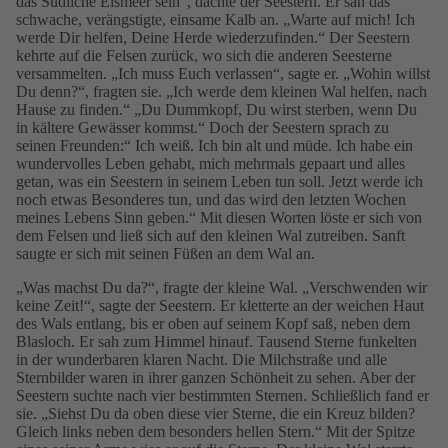
das Südliche Eismeer sein“, dachte der Seestern. Er sah das
schwache, verängstigte, einsame Kalb an. „Warte auf mich! Ich
werde Dir helfen, Deine Herde wiederzufinden.“ Der Seestern
kehrte auf die Felsen zurück, wo sich die anderen Seesterne
versammelten. „Ich muss Euch verlassen“, sagte er. „Wohin willst
Du denn?“, fragten sie. „Ich werde dem kleinen Wal helfen, nach
Hause zu finden.“ „Du Dummkopf, Du wirst sterben, wenn Du
in kältere Gewässer kommst.“ Doch der Seestern sprach zu
seinen Freunden:“ Ich weiß. Ich bin alt und müde. Ich habe ein
wundervolles Leben gehabt, mich mehrmals gepaart und alles
getan, was ein Seestern in seinem Leben tun soll. Jetzt werde ich
noch etwas Besonderes tun, und das wird den letzten Wochen
meines Lebens Sinn geben.“ Mit diesen Worten löste er sich von
dem Felsen und ließ sich auf den kleinen Wal zutreiben. Sanft
saugte er sich mit seinen Füßen an dem Wal an.
„Was machst Du da?“, fragte der kleine Wal. „Verschwenden wir
keine Zeit!“, sagte der Seestern. Er kletterte an der weichen Haut
des Wals entlang, bis er oben auf seinem Kopf saß, neben dem
Blasloch. Er sah zum Himmel hinauf. Tausend Sterne funkelten
in der wunderbaren klaren Nacht. Die Milchstraße und alle
Sternbilder waren in ihrer ganzen Schönheit zu sehen. Aber der
Seestern suchte nach vier bestimmten Sternen. Schließlich fand er
sie. „Siehst Du da oben diese vier Sterne, die ein Kreuz bilden?
Gleich links neben dem besonders hellen Stern.“ Mit der Spitze