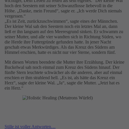
wichtiger, Dein Leben zu retten als sein eigenes.“ Der kleine Wal
hoch den Seestern mit seiner Schwanzflosse liebevoll in die
Höhe. „Danke, mein Freund“, sagte er. „Ich werde Dich niemals
vergessen.“
„Es ist Zeit, zurückzuschwimmen“, sagte eines der Männchen.
Der kleine Wal sah den Seestern noch ein letztes Mal an, dann
ließ er ihn langsam auf den Meeresgrund sinken. Er schwamm zu
seiner Mutter, und alle vier wandten sich in Richtung Süden, wo
die Herde ihre Futtergründe gefunden hatte. In jener Nacht
geschah etwas Merkwürdiges. Als das Kreuz des Südens am
Himmel erschien, hatte es nicht nur vier Sterne, sondern fünf.
Mit diesen Worten beendete die Mutter ihre Erzählung. Der kleine
Buckelwal sah noch einmal zum Kreuz des Südens hinauf. Der
fünfte Stern leuchtete schwächer als die anderen, aber auf einmal
erschien er ihm strahlend hell. „Es ist, als hätte das Kreuz ein
Herz“, sagte der kleine Wal. „Ja“, sagte die Mutter. „Jetzt hat es
ein Herz.“
Stille ist voller Antworten…