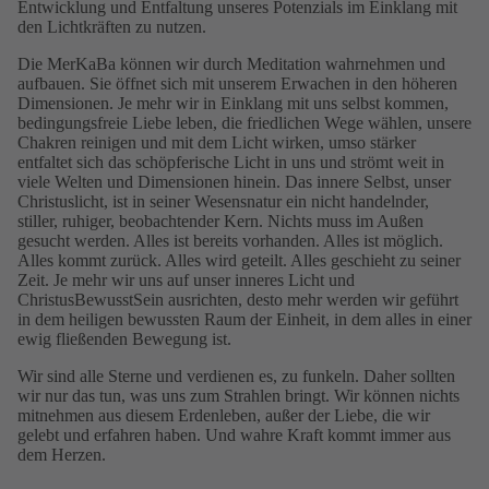
Entwicklung und Entfaltung unseres Potenzials im Einklang mit
den Lichtkräften zu nutzen.
Die MerKaBa können wir durch Meditation wahrnehmen und
aufbauen. Sie öffnet sich mit unserem Erwachen in den höheren
Dimensionen. Je mehr wir in Einklang mit uns selbst kommen,
bedingungsfreie Liebe leben, die friedlichen Wege wählen, unsere
Chakren reinigen und mit dem Licht wirken, umso stärker
entfaltet sich das schöpferische Licht in uns und strömt weit in
viele Welten und Dimensionen hinein. Das innere Selbst, unser
Christuslicht, ist in seiner Wesensnatur ein nicht handelnder,
stiller, ruhiger, beobachtender Kern. Nichts muss im Außen
gesucht werden. Alles ist bereits vorhanden. Alles ist möglich.
Alles kommt zurück. Alles wird geteilt. Alles geschieht zu seiner
Zeit. Je mehr wir uns auf unser inneres Licht und
ChristusBewusstSein ausrichten, desto mehr werden wir geführt
in dem heiligen bewussten Raum der Einheit, in dem alles in einer
ewig fließenden Bewegung ist.
Wir sind alle Sterne und verdienen es, zu funkeln. Daher sollten
wir nur das tun, was uns zum Strahlen bringt. Wir können nichts
mitnehmen aus diesem Erdenleben, außer der Liebe, die wir
gelebt und erfahren haben. Und wahre Kraft kommt immer aus
dem Herzen.