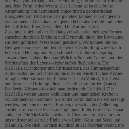
Schlüssel zum Urbauplan der Schöpfung, und sie ist ein Teil von
uns. Jede Form, jedes Wesen, alles Lebendige ist eine bunte
Ansammlung von harmonisch angeordneten geometrischen
Energiefeldern. Und diese Energiefelder können sich mit jedem
vollkommenen Gedanken, mit jedem liebenden Gefühl und jeder
feinstofflichen Energie wandeln. Die Harmonie, das
Zusammenspiel und der Einklang zwischen den heiligen Formen
entstehen durch die Drehung und Dynamik, die in der Bewegung
aus dem göttlichen Wesenskern geschieht. Wir können mit der
Heiligen Geometrie und den Ebenen der Schöpfung wirken, um
Felder, die Heilung und Segen brauchen, in ihrem Ursprung
auszurichten, sodass die unaufhörlich strömende Energie und der
Friedensfluss des Lebens wieder befreit fließen kann. Die
MerKaBa (Lichtkörper und Christusstern), das Himmelsgefährt,
ist die kristalline Lichtstruktur, die unseren feinstofflichen Körper
rumgibt. Mer=strömendes, fließendes Licht (Mutter), Ka=Geist
und kosmische Ordnung, die das Lichtfeld strukturiert (Vater),
Ba=Seele, Körper – das sich manifestierende Lichtkind. Die
MerKaBa vereint unsere weiblichen und männlichen Kräfte in
vollkommender Harmonie. Sie ist die Form, durch die wir erzeugt
werden, und eine der ersten Formen, die sich in der Zellteilung
ausbildet, um unsere Seele zu empfangen. In ihr ist die Gottessaat
enthalten. Die MerKaBa leuchtet als Christusstern in jedem von
uns und symbolisiert die Einheit von Licht, Geist und Seele und
Männlich, Weiblich, Göttlich-Kindlich in der Polarität vereint, um