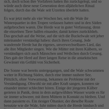
sich, doch schon ihre Vorfahren hatten ihn zurückgelegt, und so
würde auch diese neue Generation dem alljährlichen Ritual
folgen, durch das die Wale seit Urzeiten überlebt hatten.
Es war jetzt mehr als vier Wochen her, seit die Wale ihr
Winterquartier in den Tropen verlassen hatten und in den Süden
aufgebrochen waren. Die Herde war in guter Verfassung, denn
die einzelnen Tiere halfen einander, damit keines zurückblieb.
Das geschah auf die Weise, auf die sich die Buckelwale seit jeher
miteinander verständigt haben: durch ihren Gesang. Jede
wandernde Herde hat ihr eigenes, unverwechselbares Lied, das
alle ihre Mitglieder singen. Wie die Mütter mit ihren Kälbern, so
verständigen sich auch Männchen und Weibchen durch Gesang.
Dies gab der Herd auf ihrer langen Reise in die antarktischen
Gewässer ein Gefühl von Sicherheit.
Die Sonne war bereits untergegangen, und die Wale schwammen
weiter in Richtung Süden, durch eine immer rauhere See.
Plötzlich, ohne Vorwarnung, bekamen sie Probleme mit der
Verständigung. Obwohl sie mit aller Kraft sangen, konnten sie
einander immer schlechter hören. Einige der jüngeren Kälber
gerieten in Panik, denn in dem aufgewühlten Wasser wurde es für
sie immer schwerer, mit ihren Müttern in Kontakt zu bleiben. Und
dann passierte es. Ein riesiger Öltanker, der dieselbe Route
benutzte wie die Wale, fuhr mitten durch die Herde hindurch und