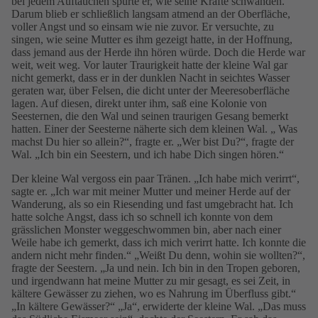
bei jedem Auftauchen spürte er, wie seine Kräfte schwanden.
Darum blieb er schließlich langsam atmend an der Oberfläche,
voller Angst und so einsam wie nie zuvor. Er versuchte, zu
singen, wie seine Mutter es ihm gezeigt hatte, in der Hoffnung,
dass jemand aus der Herde ihn hören würde. Doch die Herde war
weit, weit weg. Vor lauter Traurigkeit hatte der kleine Wal gar
nicht gemerkt, dass er in der dunklen Nacht in seichtes Wasser
geraten war, über Felsen, die dicht unter der Meeresoberfläche
lagen. Auf diesen, direkt unter ihm, saß eine Kolonie von
Seesternen, die den Wal und seinen traurigen Gesang bemerkt
hatten. Einer der Seesterne näherte sich dem kleinen Wal. „ Was
machst Du hier so allein?“, fragte er. „Wer bist Du?“, fragte der
Wal. „Ich bin ein Seestern, und ich habe Dich singen hören.“
Der kleine Wal vergoss ein paar Tränen. „Ich habe mich verirrt“,
sagte er. „Ich war mit meiner Mutter und meiner Herde auf der
Wanderung, als so ein Riesending und fast umgebracht hat. Ich
hatte solche Angst, dass ich so schnell ich konnte von dem
grässlichen Monster weggeschwommen bin, aber nach einer
Weile habe ich gemerkt, dass ich mich verirrt hatte. Ich konnte die
andern nicht mehr finden.“ „Weißt Du denn, wohin sie wollten?“,
fragte der Seestern. „Ja und nein. Ich bin in den Tropen geboren,
und irgendwann hat meine Mutter zu mir gesagt, es sei Zeit, in
kältere Gewässer zu ziehen, wo es Nahrung im Überfluss gibt.“
„In kältere Gewässer?“ „Ja“, erwiderte der kleine Wal. „Das muss