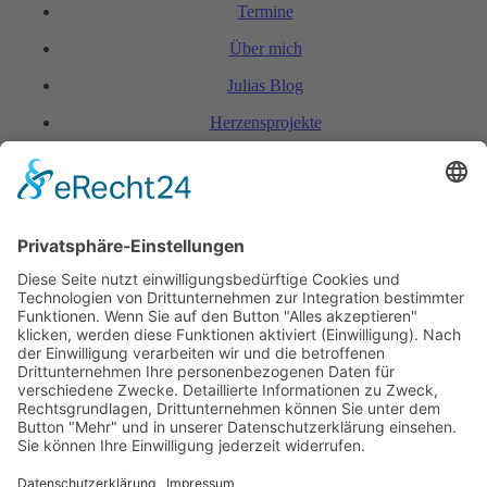
Termine
Über mich
Julias Blog
Herzensprojekte
FAQ & Kondi­tionen
Kontakt
Rechtliches
Hinweis zur Heilarbeit
Daten­schutz­er­klärung
Impressum
Spendenkonto Indien
Indienreise 2027
Kontakt