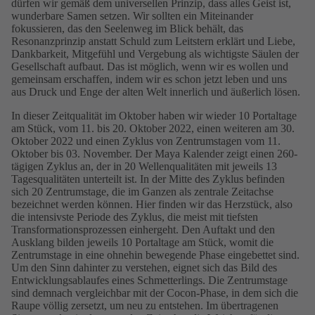
dürfen wir gemäß dem universellen Prinzip, dass alles Geist ist,
wunderbare Samen setzen. Wir sollten ein Miteinander
fokussieren, das den Seelenweg im Blick behält, das
Resonanzprinzip anstatt Schuld zum Leitstern erklärt und Liebe,
Dankbarkeit, Mitgefühl und Vergebung als wichtigste Säulen der
Gesellschaft aufbaut. Das ist möglich, wenn wir es wollen und
gemeinsam erschaffen, indem wir es schon jetzt leben und uns
aus Druck und Enge der alten Welt innerlich und äußerlich lösen.
In dieser Zeitqualität im Oktober haben wir wieder 10 Portaltage
am Stück, vom 11. bis 20. Oktober 2022, einen weiteren am 30.
Oktober 2022 und einen Zyklus von Zentrumstagen vom 11.
Oktober bis 03. November. Der Maya Kalender zeigt einen 260-
tägigen Zyklus an, der in 20 Wellenqualitäten mit jeweils 13
Tagesqualitäten unterteilt ist. In der Mitte des Zyklus befinden
sich 20 Zentrumstage, die im Ganzen als zentrale Zeitachse
bezeichnet werden können. Hier finden wir das Herzstück, also
die intensivste Periode des Zyklus, die meist mit tiefsten
Transformationsprozessen einhergeht. Den Auftakt und den
Ausklang bilden jeweils 10 Portaltage am Stück, womit die
Zentrumstage in eine ohnehin bewegende Phase eingebettet sind.
Um den Sinn dahinter zu verstehen, eignet sich das Bild des
Entwicklungsablaufes eines Schmetterlings. Die Zentrumstage
sind demnach vergleichbar mit der Cocon-Phase, in dem sich die
Raupe völlig zersetzt, um neu zu entstehen. Im übertragenen