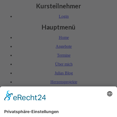
Kursteilnehmer
Login
Hauptmenü
Home
Angebote
Termine
Über mich
Julias Blog
Herzensprojekte
FAQ & Kondi­tionen
Kontakt
Rechtliches