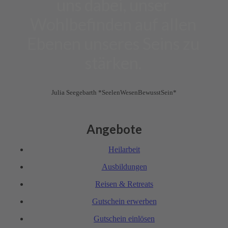
uns dabei, unser
Wohlbefinden auf allen
Ebenen unseres Seins zu
stärken.
Julia Seegebarth *SeelenWesenBewusstSein*
Angebote
Heil­arbeit
Ausbil­dungen
Reisen & Retreats
Gutschein erwerben
Gutschein einlösen