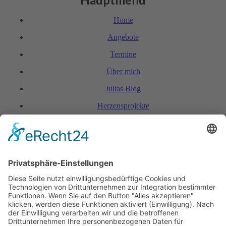
Home
Angebote
Termine
Über mich
Julias Blog
Herzensprojekte
FAQ & Kondi­tionen
Kontakt
Rechtliches
Hinweis zur Heilarbeit
Daten­schutz­er­klärung
Impressum