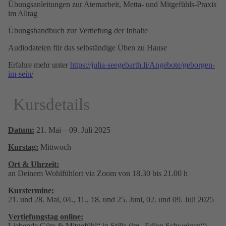
Übungsanleitungen zur Atemarbeit, Metta- und Mitgefühls-Praxis
im Alltag
Übungshandbuch zur Vertiefung der Inhalte
Audiodateien für das selbständige Üben zu Hause
Erfahre mehr unter
https://julia-seegebarth.li/Angebote/geborgen-
im-sein/
Kursdetails
Datum:
21. Mai – 09. Juli 2025
Kurstag:
Mittwoch
Ort & Uhrzeit:
an Deinem Wohlfühlort via Zoom von 18.30 bis 21.00 h
Kurstermine:
21. und 28. Mai, 04., 11., 18. und 25. Juni, 02. und 09. Juli 2025
Vertiefungs­tag online:
Liebende Güte & Mitgefühl“ in Stille (im „Edlen Schweigen“)