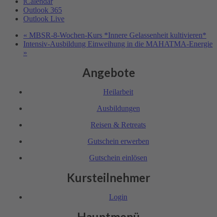
iCalendar
Outlook 365
Outlook Live
«
MBSR-8-Wochen-Kurs *Innere Gelassenheit kultivieren*
Intensiv-Ausbildung Einweihung in die MAHATMA-Energie
»
Angebote
Heil­arbeit
Ausbil­dungen
Reisen & Retreats
Gutschein erwerben
Gutschein einlösen
Kursteilnehmer
Login
Hauptmenü