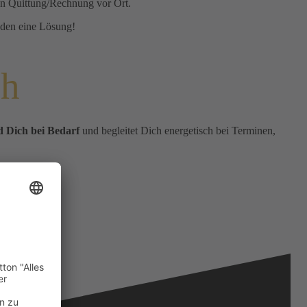
en Quittung/Rechnung vor Ort.
nden eine Lösung!
ch
d Dich bei Bedarf
und begleitet Dich energetisch bei Terminen,
nthalten!