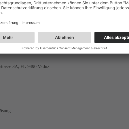
dstrasse 3A, FL-9490 Vaduz
Lösung.