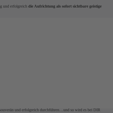
g und erfolgreich
die Aufrichtung als sofort sichtbare geistige
t,
dass DU von HERZEN begeistert für die AUFRICHTUNG
nkte
.v.m.)
te
r wundervollen
GEISTIGEN WELT
an die Teilnehmer von
souverän und erfolgreich durchführen…und so wird es bei DIR