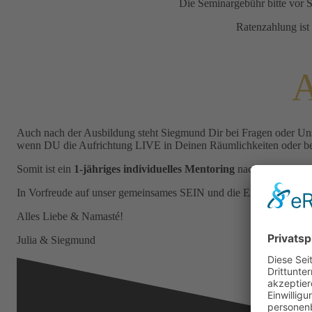
Die Seminargebühr bitte vor 
Ratenzahlung ist
A
Auch nach der Ausbildung steht Siegmund Dir bei Fragen oder Uns
wenn DU die Aufrichtung LIVE in Deinen Räumlichkeiten oder bei 
Somit ist ein
1-j
ähriges individuelles Mentoring
nach Deiner Einw
In Vorfreude auf unser gemeinsames SEIN und die Erfahrungen mit 
Alles Liebe & Namasté!
Julia & Siegmund