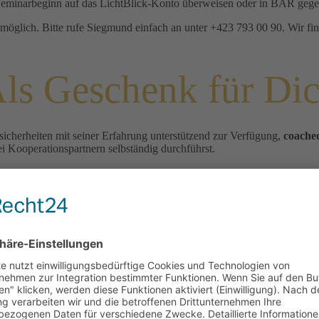
Seminarbeginn auf das LichtBlick-Konto überweisen oder in BAR geg
 möglich. Bitte rufe Siegmund einfach an unter +423 793 00 90. Wir fi
ls Geschenk für Di
icherheiten mit seiner Erfahrung unterstützend zur Verfügung,
coache
Kooperationspartnern selbständig durchführst.
eihung in die Energie der Aufrichtung als
„Bonus“
im Seminarpreis e
Dir verbleiben wir mit lichtvollen Herzensgrüßen aus Liechtenstein.