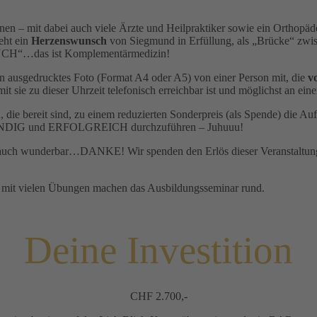
nen – mit dabei auch viele Ärzte und Heilpraktiker sowie ein Orthopäd
geht ein
Herzenswunsch
von Siegmund in Erfüllung, als „Brücke“ zwis
CH“…das ist Komplementärmedizin!
ein ausgedrucktes Foto (Format A4 oder A5) von einer Person mit, die
v
amit sie zu dieser Uhrzeit telefonisch erreichbar ist und möglichst an 
 die bereit sind, zu einem reduzierten Sonderpreis (als Spende) die Au
TÄNDIG und ERFOLGREICH durchzuführen – Juhuuu!
 das auch wunderbar…DANKE! Wir spenden den Erlös dieser Veranstaltu
e mit vielen Übungen machen das Ausbildungsseminar rund.
Deine Investition
CHF 2.700,-