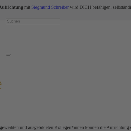
 Aufrichtung
mit
Siegmund Schreiber
wird DICH befähigen, selbständi
rgetische Einweihungen, Ausbildungen etc. notwendig – WICHTIGER is
bil­dungs­schwer­pu
als Fern-Aufrichtung)
e
e
(für energetische Reinigungen, Klärungen, Schaffung von Kraftorten u
eitere Seminar­inhal
20.000 selbst durchgeführten Aufrichtungen, Einweihungen u.a. aus de
geweihten und ausgebildeten Kollegen*innen können die Aufrichtung 