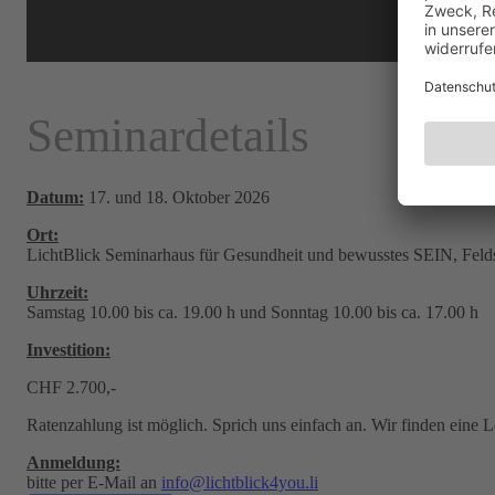
Seminardetails
Datum:
17. und 18. Oktober 2026
Ort:
LichtBlick Seminarhaus für Gesundheit und bewusstes SEIN, Fel
Uhrzeit:
Samstag 10.00 bis ca. 19.00 h und Sonntag 10.00 bis ca. 17.00 h
Investition:
CHF 2.700,-
Ratenzahlung ist möglich. Sprich uns einfach an. Wir finden eine 
Anmeldung:
bitte per E-Mail an
info@lichtblick4you.li