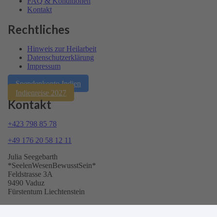
FAQ & Kondi­tionen
Kontakt
Rechtliches
Hinweis zur Heilarbeit
Daten­schutz­er­klärung
Impressum
Spendenkonto Indien
Indienreise 2027
Kontakt
+423 798 85 78
+49 176 20 58 12 11
Julia Seegebarth
*SeelenWesenBewusstSein*
Feldstrasse 3A
9490 Vaduz
Fürstentum Liechtenstein