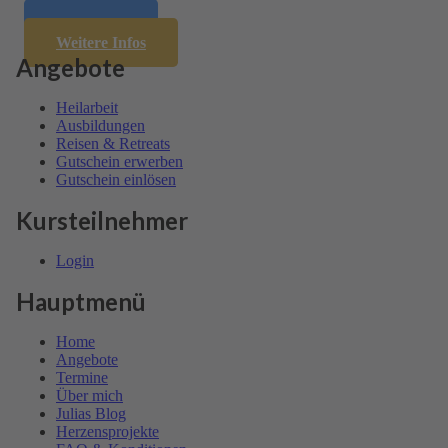
Anmelden
Weitere Infos
Angebote
Heil­arbeit
Ausbil­dungen
Reisen & Retreats
Gutschein erwerben
Gutschein einlösen
Kursteilnehmer
Login
Hauptmenü
Home
Angebote
Termine
Über mich
Julias Blog
Herzensprojekte