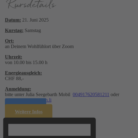
Kursdetails
Datum:
21. Juni 2025
Kurstag:
Samstag
Ort:
an Deinem Wohlfühlort über Zoom
Uhrzeit:
von 10.00 bis 15.00 h
Energie­ausgleich:
CHF 88,-
Anmeldung:
bitte unter Julia Seegebarth Mobil
004917620581211
oder
info@julia-seegebarth.li
Anmelden
Weitere Infos