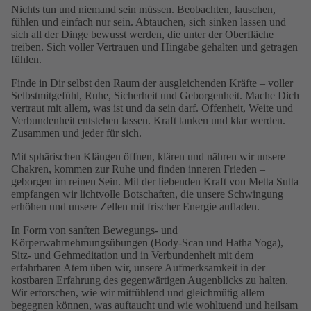
Nichts tun und niemand sein müssen.
Beobachten, lauschen,
fühlen und einfach nur sein.
Abtauchen, sich sinken lassen und
sich all der Dinge bewusst werden, die unter der Oberfläche
treiben. Sich voller Vertrauen und Hingabe gehalten und getragen
fühlen.
Finde in Dir selbst den Raum der ausgleichenden Kräfte – voller
Selbstmitgefühl, Ruhe, Sicherheit und Geborgenheit. Mache Dich
vertraut mit
allem, was ist und da sein darf.
Offenheit, Weite und
Verbundenheit entstehen lassen. Kraft tanken und klar werden.
Zusammen und jeder für sich.
Mit sphärischen Klängen öffnen, klären und nähren wir unsere
Chakren, kommen zur Ruhe und finden inneren Frieden –
geborgen im reinen Sein. Mit der liebenden Kraft von Metta Sutta
empfangen wir lichtvolle Botschaften, die unsere Schwingung
erhöhen und unsere Zellen mit frischer Energie aufladen.
In Form von sanften Bewegungs- und
Körperwahrnehmungsübungen (Body-Scan und Hatha Yoga),
Sitz- und Gehmeditation und in Verbundenheit mit dem
erfahrbaren Atem üben wir, unsere Aufmerksamkeit in der
kostbaren Erfahrung des gegenwärtigen Augenblicks zu halten.
Wir erforschen, wie wir mitfühlend und gleichmütig allem
begegnen können, was auftaucht und wie wohltuend und heilsam