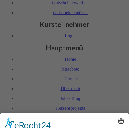
Gutschein erwerben
Gutschein einlösen
Kursteilnehmer
Login
Hauptmenü
Home
Angebote
Termine
Über mich
Julias Blog
Herzensprojekte
FAQ & Kondi­tionen
Kontakt