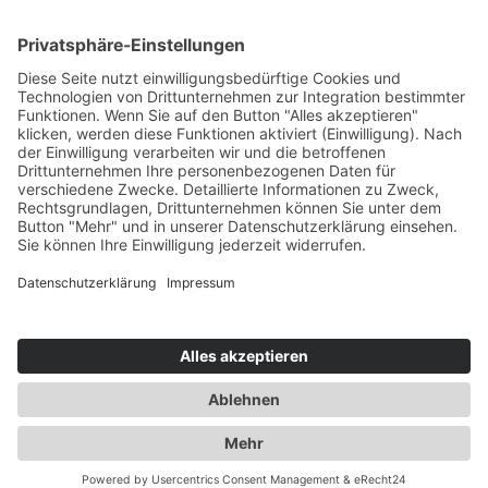
Rechtliches
Hinweis zur Heilarbeit
Daten­schutz­er­klärung
Impressum
Spendenkonto Indien
Indienreise 2027
Kontakt
+423 798 85 78
+49 176 20 58 12 11
Julia Seegebarth
*SeelenWesenBewusstSein*
Feldstrasse 3A
9490 Vaduz
Fürstentum Liechtenstein
© 2025 JULIA SEEGEBARTH