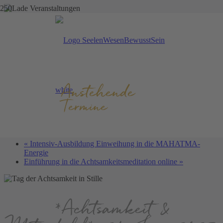
Diese Veranstaltung hat bereits stattgefunden.
Tag der Achtsamkeit in
Stille
Anstehende
Termine
21. Juni 2025 @ 10:00
15:00
–
88,00CHF
«
Intensiv-Ausbildung Einweihung in die MAHATMA-
Energie
Einführung in die Achtsam­keits­meditation online
»
*Achtsamkeit &