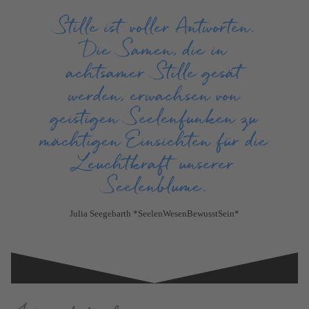
Stille ist voller Antworten.
Die Samen, die in
achtsamer Stille gesät
werden, erwachsen von
geistigen Seelenfunken zu
mächtigen Einsichten für die
Leuchtkraft unserer
Seelenblume.
Julia Seegebarth *SeelenWesenBewusstSein*