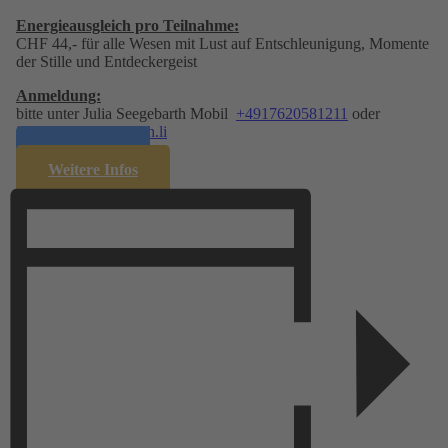
Energie­ausgleich pro Teilnahme:
CHF 44,- für alle Wesen mit Lust auf Entschleunigung, Momente
der Stille und Entdeckergeist
Anmeldung:
bitte unter Julia Seegebarth Mobil
+4917620581211
oder
info@julia-seegebarth.li
Anmelden
Weitere Infos