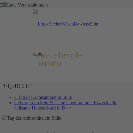
Diese Veranstaltung hat bereits stattgefunden.
Einführung in die
Achtsam­keits­meditation
Anstehende
online
Termine
11. August 2025 @ 19:00
20:30
–
44,00CHF
«
Tag der Achtsamkeit in Stille
Geborgen im Sein & Liebe leben online – Erwecke die
heilsame Herzens­kraft in Dir
»