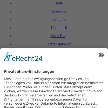
Home
Angebote
Termine
Über mich
Julias Blog
Herzensprojekte
FAQ & Kondi­tionen
Kontakt
Rechtliches
Hinweis zur Heilarbeit
Daten­schutz­er­klärung
Impressum
Spendenkonto Indien