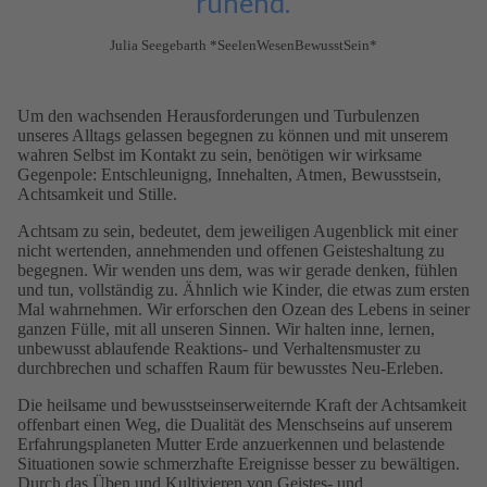
ruhend.
Julia Seegebarth *SeelenWesenBewusstSein*
Um den wachsenden Herausforderungen und Turbulenzen
unseres Alltags gelassen begegnen zu können und mit unserem
wahren Selbst im Kontakt zu sein, benötigen wir wirksame
Gegenpole: Entschleunigng, Innehalten, Atmen, Bewusstsein,
Achtsamkeit und Stille.
Achtsam zu sein, bedeutet, dem jeweiligen Augenblick mit einer
nicht wertenden, annehmenden und offenen Geisteshaltung zu
begegnen. Wir wenden uns dem, was wir gerade denken, fühlen
und tun, vollständig zu. Ähnlich wie Kinder, die etwas zum ersten
Mal wahrnehmen. Wir erforschen den Ozean des Lebens in seiner
ganzen Fülle, mit all unseren Sinnen. Wir halten inne, lernen,
unbewusst ablaufende Reaktions- und Verhaltensmuster zu
durchbrechen und schaffen Raum für bewusstes Neu-Erleben.
Die heilsame und bewusstseinserweiternde Kraft der Achtsamkeit
offenbart einen Weg, die Dualität des Menschseins auf unserem
Erfahrungsplaneten Mutter Erde anzuerkennen und belastende
Situationen sowie schmerzhafte Ereignisse besser zu bewältigen.
Durch das Üben und Kultivieren von Geistes- und