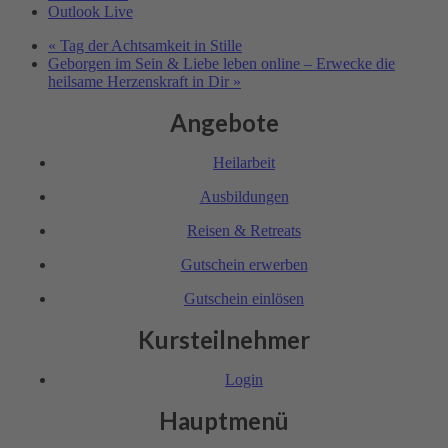
Outlook Live
«
Tag der Achtsamkeit in Stille
Geborgen im Sein & Liebe leben online – Erwecke die
heilsame Herzens­kraft in Dir
»
Angebote
Heil­arbeit
Ausbil­dungen
Reisen & Retreats
Gutschein erwerben
Gutschein einlösen
Kursteilnehmer
Login
Hauptmenü