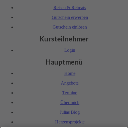
Reisen & Retreats
Gutschein erwerben
Gutschein einlösen
Kursteilnehmer
Login
Hauptmenü
Home
Angebote
Termine
Über mich
Julias Blog
Herzensprojekte