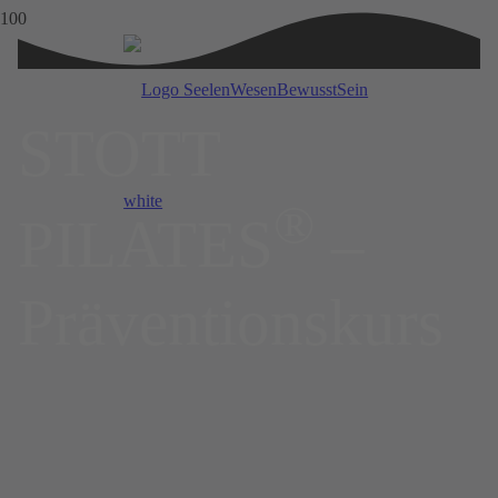
STOTT
®
PILATES
–
Präven­tions­kurs