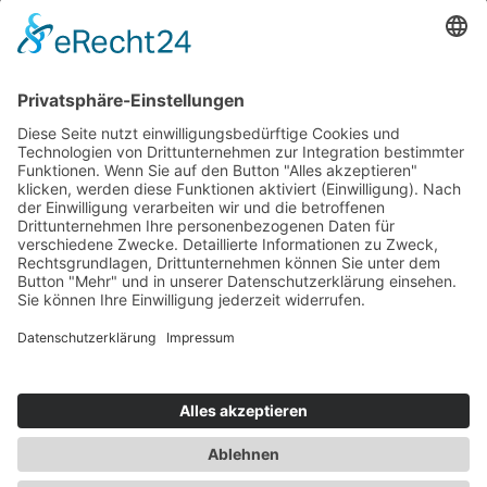
FAQ & Kondi­tionen
Kontakt
Rechtliches
Hinweis zur Heilarbeit
Daten­schutz­er­klärung
Impressum
Spendenkonto Indien
Indienreise 2027
Kontakt
+423 798 85 78
+49 176 20 58 12 11
Julia Seegebarth
*SeelenWesenBewusstSein*
Feldstrasse 3A
9490 Vaduz