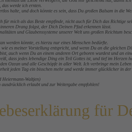
ch niemals die Liebe verweigern, die Gott mir geschenkt hat, damit ic
, das werde ich ernten.
ertlos halte, und doch könnte es sein, dass Du großen Balsam in die Wel
h für mich als das Beste empfinde, nicht auch für Dich das Richtige se
 inneren Drang folgst, der Dich Deinen Pfad erkennen lässt.
tionalitäten und Glaubenssysteme unserer Welt uns großen Reichtum bes
tan werden könnte, es hierzu nur eines Menschen bedürfte.
, wie es meiner Vorstellung entspricht, und wenn Du an die gleichen Di
bist, auch wenn Du an einem anderen Ort geboren wurdest und an eine
weiß, dass jedes lebendige Ding ein Teil Gottes ist, und tief im Herzen 
den Ozean und alle Geschöpfe in aller Welt. Ich verbringe mein Leben 
hrheit jeden Tag ein bisschen mehr und werde immer glücklicher in der
id Heiermann-Waltjen)
 ausdrücklich erlaubt und zur Weitergabe empfohlen!
ebeserklärung für D