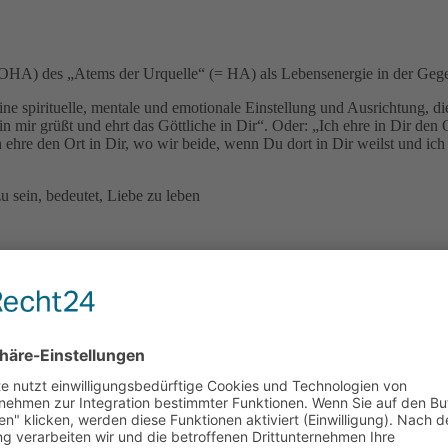
(= OHA) des „Atems der Urquelle“ (= HA) als Lebensenergie in der Ge
irituelle, mentale und emotionale Einstellung und Ausrichtung, die
 mir grüßt und ehrt das Göttliche in Dir“. Oder: „Ich ehre in Dir den 
h ehre den Ort in Dir, wo wir beide, wenn Du dort in Dir weilst und ich
u sein, bedeutet, Liebe zu leben
t,
auch automatisch gut für das Einzelne als Teil des Ganzen – ICH, 
l und ohne Grenzen,