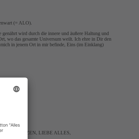
genwart (= ALO).
 genährt wird durch die innere und äußere Haltung und
Ort, wo das gesamte Universum weilt. Ich ehre in Dir den
 mich in jenem Ort in mir befinde, Eins (im Einklang)
ALS TEIL DES GANZEN, LIEBE ALLES,