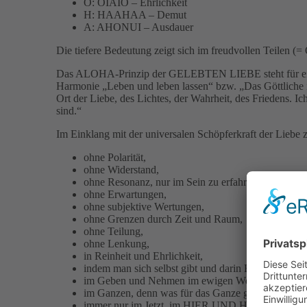
O: OIAIO – Ehrlichkeit
H: HAAHAA – Demut
A: AHONUI – Ausdauer
Die tiefere Bedeutung zeigt sich im freudvollen Teilen 
Das ALOHA-Prinzip der GELEBTEN LIEBE steht für eine sp
Harmonie „Leben und leben lassen“ bzw. „Das Göttliche in
Ort der Liebe, des Lichtes, der Wahrheit, des Friedens. Ic
sind.“
Im Einklang mit der universalen Schöpferkraft der Liebe z
ohne Polarität,
ohne Widerstand,
ohne Resonanz, nur im Sein zu erfahren,
ohne Erwartungen,
ohne subjektive Wertungen,
ohne Grenzen durch Zeit und Raum,
ohne Teilung,
ohne Lenkung,
in Reinheit und Ehrlichkeit,
indem man sich selbst gibt und darin Erfüllung finde
im Geben und Nehmen im ewigen Wechsel,
im Ganzen, denn was für das Ganze gut ist, ist 
immer nur im Jetzt, im HIER UND HEUTE, überal