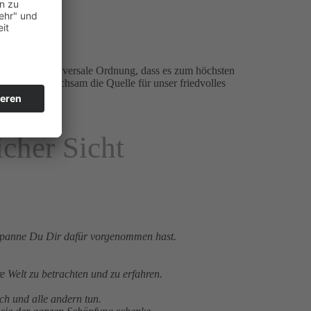
uen in die universale Ordnung, dass es zum höchsten
ser und gleichsam die Quelle für unser friedvolles
cher Sicht
tspanne Du Dir dafür vorgenommen hast.
re Welt zu betrachten und zu erfahren.
ch und alle andern tun.