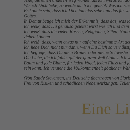
Jene, die einen anderen Weg wählen als ich, werde ich do
Wie ich Dich liebe, so werde auch ich geliebt. Was ich säe
Es könnte sein, dass ich Dich tatenlos sehe und das für w
Gottes.
In Demut beuge ich mich der Erkenntnis, dass das, was ic
Ich weiß, dass Du genauso geleitet wirst wie ich und dem
Ich weiß, dass die vielen Rassen, Religionen, Sitten, Na
ziehen können.
Ich weiß, dass, wenn etwas nur auf eine bestimmte Art ge
Ich liebe Dich nicht nur dann, wenn Du Dich so verhältst
Ich begreife, dass Du mein Bruder oder meine Schwester 
Die Liebe, die ich fühle, gilt der ganzen Welt Gottes. Ich 
Baum und jede Blume, für jeden Vogel, jeden Fluss und je
sein kann. Ich verstehe die Vollkommenheit göttlicher Wa
(Von Sandy Stevensen, ins Deutsche übertragen von Sigr
Frei von Risiken und schädlichen Nebenwirkungen. Teilen
Eine Li