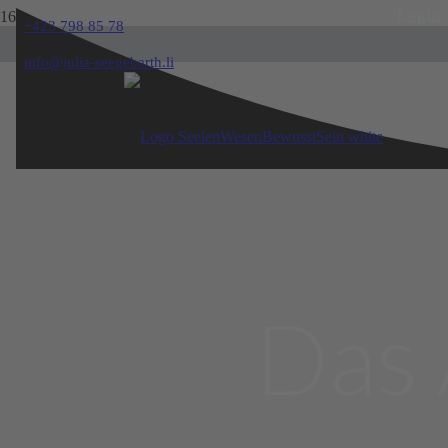
Login
+423 798 85 78
info@julia-seegebarth.li
Das