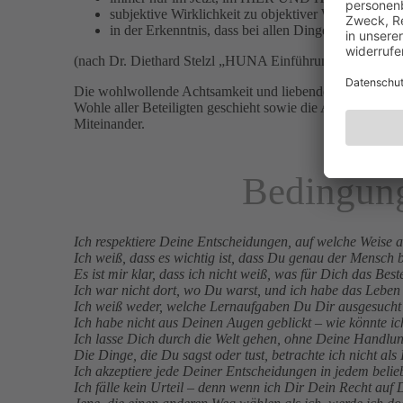
subjektive Wirklichkeit zu objektiver Wirklichkeit
in der Erkenntnis, dass bei allen Dingen die A
(nach Dr. Diethard Stelzl „HUNA Einführung“)
Die wohlwollende Achtsamkeit und liebende Güte im Tun, 
Wohle aller Beteiligten geschieht sowie die Achtung der
Miteinander.
Bedingung
Ich respektiere Deine Entscheidungen, auf welche Weise
Ich weiß, dass es wichtig ist, dass Du genau der Mensch b
Es ist mir klar, dass ich nicht weiß, was für Dich das Bes
Ich war nicht dort, wo Du warst, und ich habe das Leben
Ich weiß weder, welche Lernaufgaben Du Dir ausgesucht 
Ich habe nicht aus Deinen Augen geblickt – wie könnte ic
Ich lasse Dich durch die Welt gehen, ohne Deine Handlun
Die Dinge, die Du sagst oder tust, betrachte ich nicht als 
Ich akzeptiere jede Deiner Entscheidungen in jedem belie
Ich fälle kein Urteil – denn wenn ich Dir Dein Recht auf