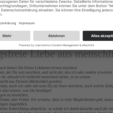
 machend und
USSENSEITE = INNENSEITE ist.
der Respekt gegenüber allem was ist, die Überzeugung und das Vertra
 menschlichen Wege und willentlichen Entscheidungen sind weise Wegwei
sfreie Liebe aus menschli
 auch immer Du Deine Lektionen lernen möchtest.
ist, der Du sein möchtest, und nicht der, den ich oder andere erwarten.
te ist, obwohl ich vielleicht manchmal meine, es zu wissen.
 nicht aus Deinem Blickwinkel gesehen.
hast, noch wie oder mit wem Du sie lösen möchtest, noch welche Zei
h also wissen, was Du benötigst!
gen zu beurteilen.
Irrtum oder Fehler. Ich verstehe, dass es viele Möglichkeiten gibt, unse
bigen Augenblick.
 Deine Entwicklung abspräche, so würde ich damit dasselbe auch für mi