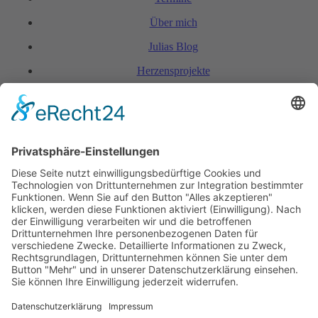
Über mich
Julias Blog
Herzensprojekte
FAQ & Kondi­tionen
Kontakt
Rechtliches
Hinweis zur Heilarbeit
Daten­schutz­er­klärung
Impressum
Spendenkonto Indien
Indienreise 2027
Kontakt
+423 798 85 78