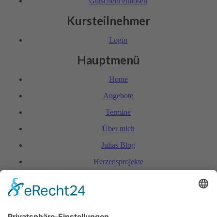
Gutschein einlösen
Kursteilnehmer
Login
Hauptmenü
Home
Angebote
Termine
Über mich
Julias Blog
Herzensprojekte
FAQ & Kondi­tionen
Kontakt
Rechtliches