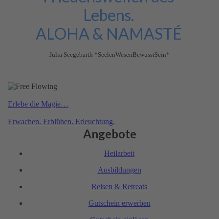
Lebens.
ALOHA & NAMASTÉ
Julia Seegebarth *SeelenWesenBewusstSein*
Erlebe die Magie…
Erwachen. Erblühen. Erleu­chtung.
Angebote
Heil­arbeit
Ausbil­dungen
Reisen & Retreats
Gutschein erwerben