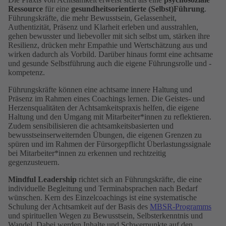
Ressource
für eine
gesundheitsorientierte (Selbst)Führung
.
Führungskräfte, die mehr Bewusstsein, Gelassenheit,
Authentizität, Präsenz und Klarheit erleben und ausstrahlen,
gehen bewusster und liebevoller mit sich selbst um, stärken ihre
Resilienz, drücken mehr Empathie und Wertschätzung aus und
wirken dadurch als Vorbild. Darüber hinaus formt eine achtsame
und gesunde Selbstführung auch die eigene Führungsrolle und -
kompetenz.
Führungskräfte können eine achtsame innere Haltung und
Präsenz im Rahmen eines Coachings lernen. Die Geistes- und
Herzensqualitäten der Achtsamkeitspraxis helfen, die eigene
Haltung und den Umgang mit Mitarbeiter*innen zu reflektieren.
Zudem sensibilisieren die achtsamkeitsbasierten und
bewusstseinserweiternden Übungen, die eigenen Grenzen zu
spüren und im Rahmen der Fürsorgepflicht Überlastungssignale
bei Mitarbeiter*innen zu erkennen und rechtzeitig
gegenzusteuern.
Mindful Leadership
richtet sich an Führungskräfte, die eine
individuelle Begleitung und Terminabsprachen nach Bedarf
wünschen. Kern des Einzelcoachings ist eine systematische
Schulung der Achtsamkeit auf der Basis des
MBSR-Programms
und spirituellen Wegen zu Bewusstsein, Selbsterkenntnis und
Wandel. Dabei werden Inhalte und Schwerpunkte auf den