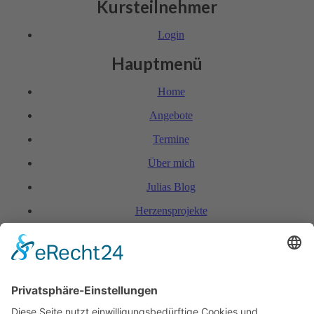
Kursteilnehmer
Login
Hauptmenü
Home
Angebote
Termine
Über mich
Julias Blog
Herzensprojekte
FAQ & Kondi­tionen
Kontakt
Rechtliches