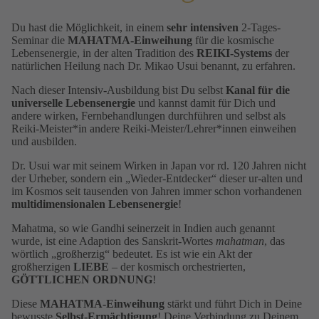
Du hast die Möglichkeit, in einem
sehr intensiven
2-Tages-
Seminar die
MAHATMA-Einweihung
für die kosmische
Lebensenergie, in der alten Tradition des
REIKI-Systems
der
natürlichen Heilung nach Dr. Mikao Usui benannt, zu erfahren.
Nach dieser Intensiv-Ausbildung bist Du selbst
Kanal für die
universelle Lebensenergie
und kannst damit für Dich und
andere wirken, Fernbehandlungen durchführen und selbst als
Reiki-Meister*in andere Reiki-Meister/Lehrer*innen einweihen
und ausbilden.
Dr. Usui war mit seinem Wirken in Japan vor rd. 120 Jahren nicht
der Urheber, sondern ein „Wieder-Entdecker“ dieser ur-alten und
im Kosmos seit tausenden von Jahren immer schon vorhandenen
multidimensionalen Lebensenergie
!
Mahatma, so wie Gandhi seinerzeit in Indien auch genannt
wurde, ist eine Adaption des Sanskrit-Wortes
mahatman
, das
wörtlich „großherzig“ bedeutet. Es ist wie ein Akt der
großherzigen
LIEBE
– der kosmisch orchestrierten,
GÖTTLICHEN ORDNUNG
!
Diese
MAHATMA-Einweihung
stärkt und führt Dich in Deine
bewusste
Selbst-Ermächtigung
! Deine Verbindung zu Deinem