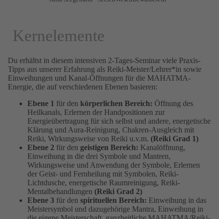
Kernelemente
Du erhältst in diesem intensiven 2-Tages-Seminar viele Praxis-
Tipps aus unserer Erfahrung als Reiki-Meister/Lehrer*in sowie
Einweihungen und Kanal-Öffnungen für die MAHATMA-
Energie, die auf verschiedenen Ebenen basieren:
Ebene 1
für den
körperlichen Bereich:
Öffnung des
Heilkanals, Erlernen der Handpositionen zur
Energieübertragung für sich selbst und andere, energetische
Klärung und Aura-Reinigung, Chakren-Ausgleich mit
Reiki, Wirkungsweise von Reiki u.v.m.
(Reiki Grad 1)
Ebene 2
für den
geistigen Bereich:
Kanalöffnung,
Einweihung in die drei Symbole und Mantren,
Wirkungsweise und Anwendung der Symbole, Erlernen
der Geist- und Fernheilung mit Symbolen, Reiki-
Lichtdusche, energetische Raumreinigung, Reiki-
Mentalbehandlungen
(Reiki Grad 2)
Ebene 3
für den
spirituellen Bereich:
Einweihung in das
Meistersymbol und dazugehörige Mantra, Einweihung in
die eigene Meisterschaft, ganzheitliche MAHATMA/Reiki-