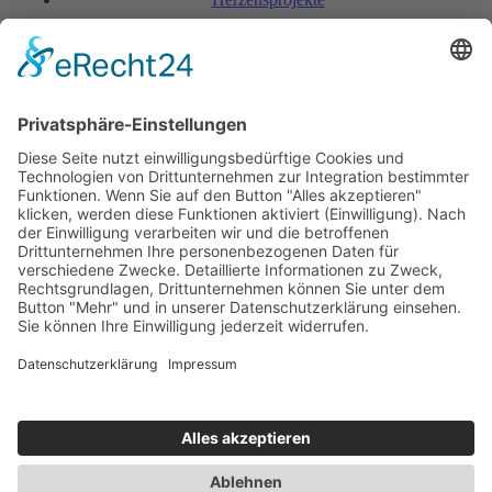
FAQ & Kondi­tionen
Kontakt
Rechtliches
Hinweis zur Heilarbeit
Daten­schutz­er­klärung
Impressum
Spendenkonto Indien
Indienreise 2027
Kontakt
+423 798 85 78
+49 176 20 58 12 11
Julia Seegebarth
*SeelenWesenBewusstSein*
Feldstrasse 3A