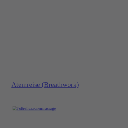
Atemreise (Breath­work)