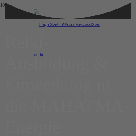
Reiki-
Ausbildung &
Einweihung in
die MAHATMA-
Energie