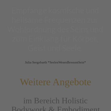
Empfange kosmische und
heilsame Frequenzen zur
Wohlordnung des Seins und
zum Einklang für Körper,
Geist und Seele.
Julia Seegebarth *SeelenWesenBewusstSein*
Weitere Angebote
im Bereich Holistic
Bodywork & Embodiment