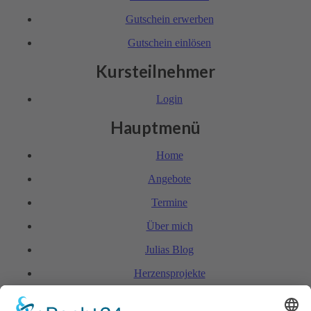
Gutschein erwerben
Gutschein einlösen
Kursteilnehmer
Login
Hauptmenü
Home
Angebote
Termine
Über mich
Julias Blog
Herzensprojekte
FAQ & Kondi­tionen