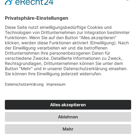
Kontakt
Rechtliches
Hinweis zur Heilarbeit
Daten­schutz­er­klärung
Impressum
Spendenkonto Indien
Indienreise 2027
Kontakt
+423 798 85 78
+49 176 20 58 12 11
Julia Seegebarth
*SeelenWesenBewusstSein*
Feldstrasse 3A
9490 Vaduz
Fürstentum Liechtenstein