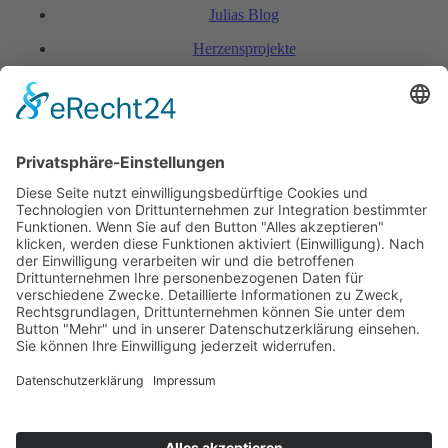
Julias Blog
Herzensprojekte
FAQ & Kondi­tionen
Kontakt
Rechtliches
Hinweis zur Heilarbeit
Daten­schutz­er­klärung
Impressum
Spendenkonto Indien
Indienreise 2027
Kontakt
+423 798 85 78
+49 176 20 58 12 11