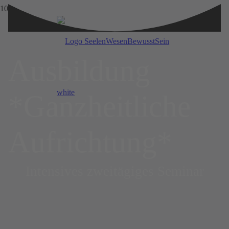
Ausbil­dung
*Ganzheitliche
Aufrichtung*
Intensives zweitägiges Seminar