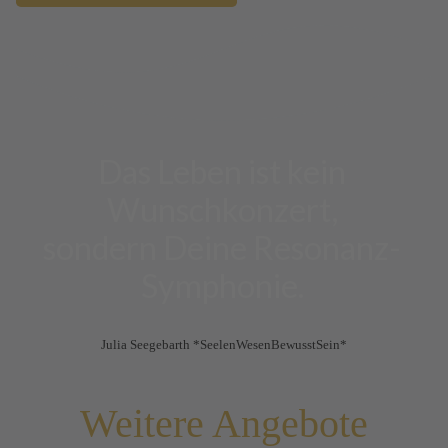
Das Leben ist kein
Wunschkonzert,
sondern Deine Resonanz-
Symphonie.
Julia Seegebarth *SeelenWesenBewusstSein*
Weitere Angebote