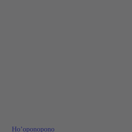
Ho’opono­pono