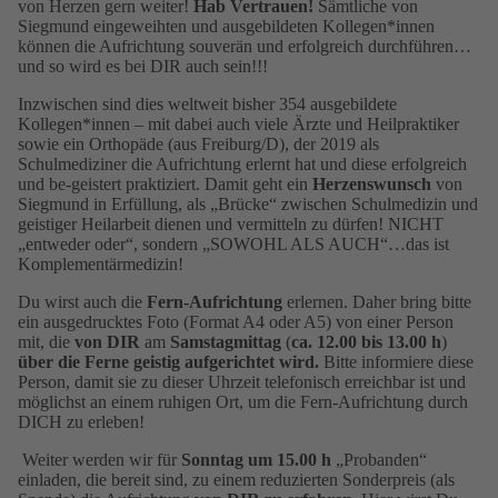
von Herzen gern weiter!
Hab Vertrauen!
Sämtliche von
Siegmund eingeweihten und ausgebildeten Kollegen*innen
können die Aufrichtung souverän und erfolgreich durchführen…
und so wird es bei DIR auch sein!!!
Inzwischen sind dies weltweit bisher 354 ausgebildete
Kollegen*innen – mit dabei auch viele Ärzte und Heilpraktiker
sowie ein Orthopäde (aus Freiburg/D), der 2019 als
Schulmediziner die Aufrichtung erlernt hat und diese erfolgreich
und be-geistert praktiziert. Damit geht ein
Herzenswunsch
von
Siegmund in Erfüllung, als „Brücke“ zwischen Schulmedizin und
geistiger Heilarbeit dienen und vermitteln zu dürfen! NICHT
„entweder oder“, sondern „SOWOHL ALS AUCH“…das ist
Komplementärmedizin!
Du wirst auch die
Fern-Aufrichtung
erlernen. Daher bring bitte
ein ausgedrucktes Foto (Format A4 oder A5) von einer Person
mit, die
von DIR
am
Samstagmittag
(
ca. 12.00 bis 13.00 h
)
über die Ferne geistig aufgerichtet wird.
Bitte informiere diese
Person, damit sie zu dieser Uhrzeit telefonisch erreichbar ist und
möglichst an einem ruhigen Ort, um die Fern-Aufrichtung durch
DICH zu erleben!
Weiter werden wir für
Sonntag um 15.00 h
„Probanden“
einladen, die bereit sind, zu einem reduzierten Sonderpreis (als