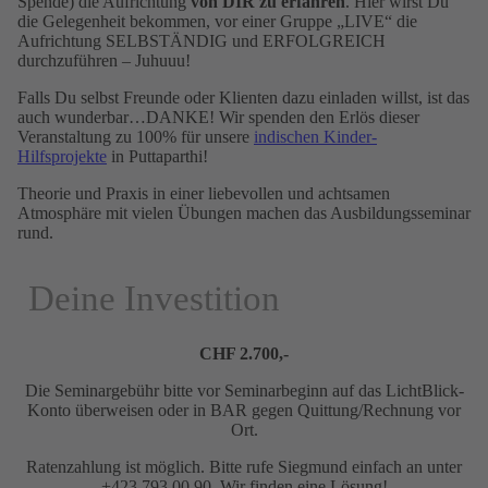
Spende) die Aufrichtung
von DIR zu erfahren
. Hier wirst Du
die Gelegenheit bekommen, vor einer Gruppe „LIVE“ die
Aufrichtung SELBSTÄNDIG und ERFOLGREICH
durchzuführen – Juhuuu!
Falls Du selbst Freunde oder Klienten dazu einladen willst, ist das
auch wunderbar…DANKE! Wir spenden den Erlös dieser
Veranstaltung zu 100% für unsere
indischen Kinder-
Hilfsprojekte
in Puttaparthi!
Theorie und Praxis in einer liebevollen und achtsamen
Atmosphäre mit vielen Übungen machen das Ausbildungsseminar
rund.
Deine Investition
CHF 2.700,-
Die Seminargebühr bitte vor Seminarbeginn auf das LichtBlick-
Konto überweisen oder in BAR gegen Quittung/Rechnung vor
Ort.
Ratenzahlung ist möglich. Bitte rufe Siegmund einfach an unter
+423 793 00 90. Wir finden eine Lösung!