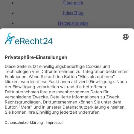
Über mich
Julias Blog
Herzensprojekte
FAQ & Kondi­tionen
Kontakt
Rechtliches
Hinweis zur Heilarbeit
Daten­schutz­er­klärung
Impressum
Spendenkonto Indien
Indienreise 2027
Kontakt
+423 798 85 78
+49 176 20 58 12 11